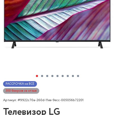
РАССРОЧКА на ВСЁ
300 бонусов за отзыв
Артикул: #9922c70a-260d-11ee-9ecc-005056b72201
Телевизор LG