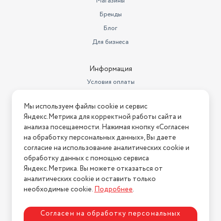
Магазины
метрах
0.778
Бренды
Ширина товара в упаковке, в
Блог
метрах
1.203
Для бизнеса
Высота товара в упаковке, в
метрах
0.15
Информация
Объем товара в упаковке, в
Условия оплаты
литрах
140.39
Условия доставки
Гарантийный срок
12 месяцев
Мы используем файлы cookie и сервис
Условия возврата
Яндекс.Метрика для корректной работы сайта и
Высота, см
71.6
Нашли ошибку на сайте?
Напишите нам
.
анализа посещаемости. Нажимая кнопку «Согласен
на обработку персональных данных», Вы даете
Бренд
LG
2026 © Интернет-магазин "АстМаркет". У нас есть всё!
согласие на использование аналитических cookie и
Изогнутый экран
нет
обработку данных с помощью сервиса
Яндекс.Метрика. Вы можете отказаться от
Телевизор; пульт; упаковка;
аналитических cookie и оставить только
Политика конфиденциальности
Комплектация
инструкция
необходимые cookie.
Подробнее
.
Мощность, Вт
125
Согласен на обработку персональных
Угол обзора объектива (градус)
178°