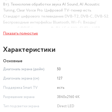
Вт). Технология обработки звука AI Sound, AI Acoustic
Tuning, Clear Voice Pro. Цифровой TV-тюнер есть.
Стандарт цифрового телевидения DVB-T2, DVB-C, DVB-S2.
Беспроводные интерфейсы Bluetooth, Wi-Fi. Входы/
выходы S/PDIF (оптический), RJ-45 (LAN), CI/CI+, USB.
Показать полностью
Количество USB 2. HDMI есть. Количество HDMI 3.
Характеристики
Основные
Диагональ экрана (дюйм)
50
Диагональ экрана (см)
127
Поддержка Smart TV
есть
Разрешение экрана
3840x2160 4K
Тип подсветки экрана
Direct LED