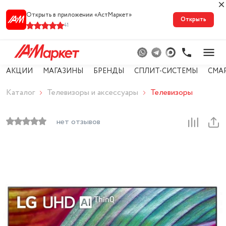
Открыть в приложении «АстМарке‪т‬»
Открыть
41
АКЦИИ
МАГАЗИНЫ
БРЕНДЫ
СПЛИТ-СИСТЕМЫ
СМА
Каталог
Телевизоры и аксессуары
Телевизоры
нет отзывов