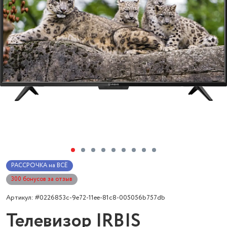
РАССРОЧКА на ВСЁ
300 бонусов за отзыв
Артикул: #0226853c-9e72-11ee-81c8-005056b757db
Телевизор IRBIS