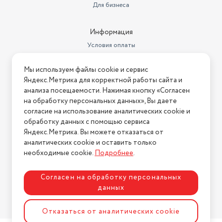
Для бизнеса
Информация
Условия оплаты
Условия доставки
Мы используем файлы cookie и сервис
Условия возврата
Яндекс.Метрика для корректной работы сайта и
Нашли ошибку на сайте?
Напишите нам
.
анализа посещаемости. Нажимая кнопку «Согласен
на обработку персональных данных», Вы даете
2026 © Интернет-магазин "АстМаркет". У нас есть всё!
согласие на использование аналитических cookie и
обработку данных с помощью сервиса
Яндекс.Метрика. Вы можете отказаться от
аналитических cookie и оставить только
Политика конфиденциальности
необходимые cookie.
Подробнее
.
Согласен на обработку персональных
данных
Разработка сайта
ASTDESIGN
Отказаться от аналитических cookie