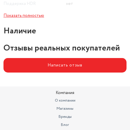
Поддержка HDR
нет
Поддержка Bluetooth
есть
Показать полностью
Версия HDMI
HDMI 1.4
Наличие
Гарантия
12 мес
Отзывы реальных покупателей
Расширенная технология
экрана
нет
Написать отзыв
Компания
О компании
Магазины
Бренды
Блог