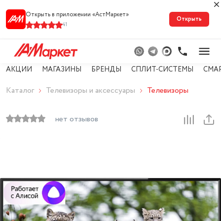
Открыть в приложении «АстМарке‪т‬»
Открыть
41
АКЦИИ
МАГАЗИНЫ
БРЕНДЫ
СПЛИТ-СИСТЕМЫ
СМА
Каталог
Телевизоры и аксессуары
Телевизоры
нет отзывов