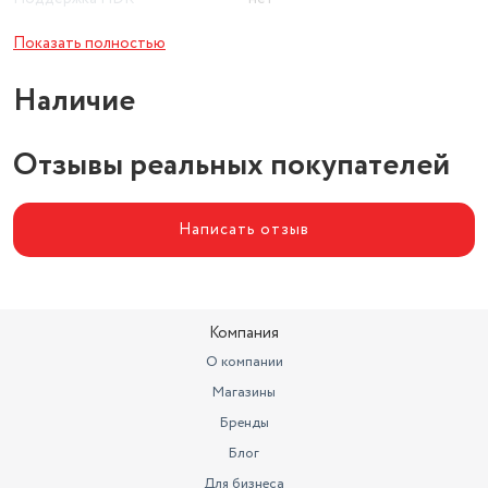
Поддержка Bluetooth
нет
Показать полностью
Версия HDMI
HDMI 1.3
Наличие
Гарантия
12 мес
Отзывы реальных покупателей
Расширенная технология
экрана
нет
Написать отзыв
Компания
О компании
Магазины
Бренды
Блог
Для бизнеса