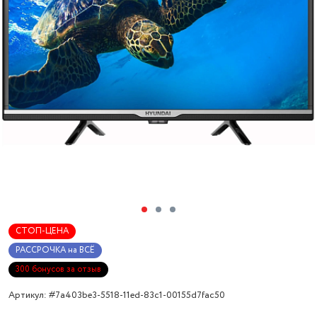
СТОП-ЦЕНА
РАССРОЧКА на ВСЁ
300 бонусов за отзыв
Артикул: #7a403be3-5518-11ed-83c1-00155d7fac50