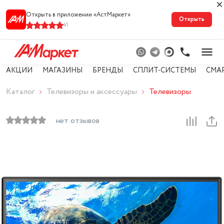
Открыть в приложении «АстМарке‪т‬»
Открыть
41
АКЦИИ
МАГАЗИНЫ
БРЕНДЫ
СПЛИТ-СИСТЕМЫ
СМА
Каталог
Телевизоры и аксессуары
Телевизоры
нет отзывов