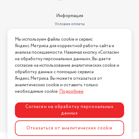
Информация
Условия оплаты
Условия доставки
Мы используем файлы cookie и сервис
Условия возврата
Яндекс.Метрика для корректной работы сайта и
Нашли ошибку на сайте?
Напишите нам
.
анализа посещаемости. Нажимая кнопку «Согласен
на обработку персональных данных», Вы даете
2026 © Интернет-магазин "АстМаркет". У нас есть всё!
согласие на использование аналитических cookie и
обработку данных с помощью сервиса
Яндекс.Метрика. Вы можете отказаться от
аналитических cookie и оставить только
Политика конфиденциальности
необходимые cookie.
Подробнее
.
Согласен на обработку персональных
данных
Разработка сайта
ASTDESIGN
Отказаться от аналитических cookie