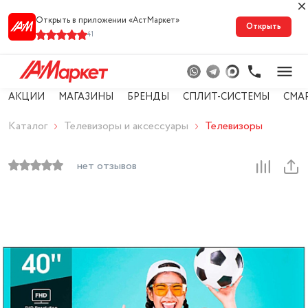
Открыть в приложении «АстМарке‪т‬»
Открыть
41
АКЦИИ
МАГАЗИНЫ
БРЕНДЫ
СПЛИТ-СИСТЕМЫ
СМА
Каталог
Телевизоры и аксессуары
Телевизоры
нет отзывов