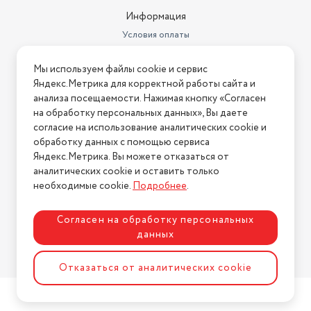
Размеры с подставкой (ШxВxГ)
893x559x182 мм
Информация
Потребляемая мощность
65
Условия оплаты
Объем товара в упаковке, в
Условия доставки
литрах
79.3
Мы используем файлы cookie и сервис
Условия возврата
Яндекс.Метрика для корректной работы сайта и
Высота товара в упаковке, в
Нашли ошибку на сайте?
Напишите нам
.
анализа посещаемости. Нажимая кнопку «Согласен
метрах
0.61
на обработку персональных данных», Вы даете
2026 © Интернет-магазин "АстМаркет". У нас есть всё!
Ширина товара в упаковке, в
согласие на использование аналитических cookie и
метрах
0.13
обработку данных с помощью сервиса
Яндекс.Метрика. Вы можете отказаться от
Длина товара в упаковке, в
аналитических cookie и оставить только
Политика конфиденциальности
метрах
1
необходимые cookie.
Подробнее
.
Разрешение HD
Full HD
Согласен на обработку персональных
Год создания модели
2022
данных
Стандарт крепления VESA
100×200 мм
Разработка сайта
ASTDESIGN
Отказаться от аналитических cookie
Угол обзора
178 градусов
Вес
5.5 кг