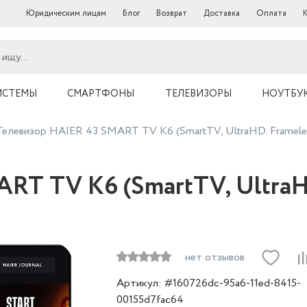
Юридическим лицам
Блог
Возврат
Доставка
Оплата
ИСТЕМЫ
СМАРТФОНЫ
ТЕЛЕВИЗОРЫ
НОУТБУ
Телевизор HAIER 43 SMART TV K6 (SmartTV, UltraHD. Framele
RT TV K6 (SmartTV, UltraH
нет отзывов
Артикул: #160726dc-95a6-11ed-8415-
00155d7fac64