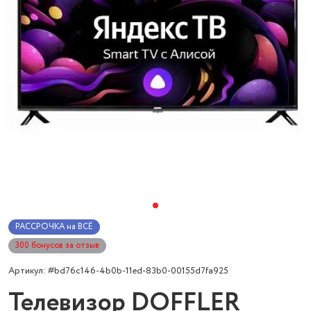
РАССРОЧКА на ВСЁ
300 бонусов за отзыв
Артикул: #bd76c146-4b0b-11ed-83b0-00155d7fa925
Телевизор DOFFLER