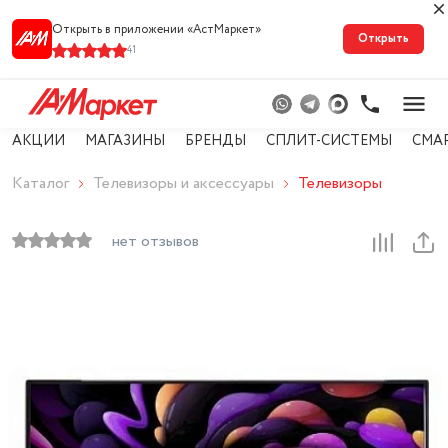
Открыть в приложении «АстМарке‪т‬»
Открыть
41
АКЦИИ
МАГАЗИНЫ
БРЕНДЫ
СПЛИТ-СИСТЕМЫ
СМА
Каталог
Телевизоры и аксессуары
Телевизоры
нет отзывов