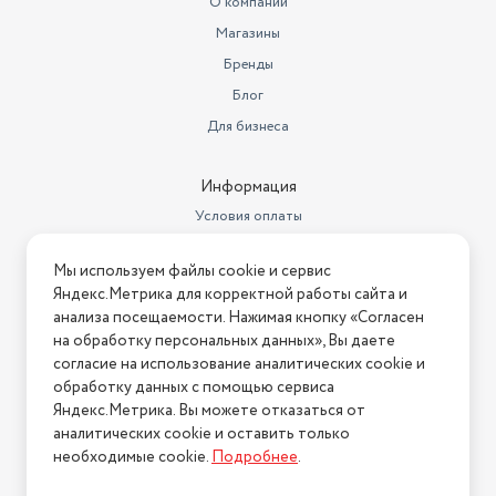
О компании
метрах
0.15
Магазины
Высота товара в упаковке, в
Бренды
метрах
0.93
Блог
Объем товара в упаковке, в
Для бизнеса
литрах
214.133
Информация
Условия оплаты
Условия доставки
Мы используем файлы cookie и сервис
Условия возврата
Яндекс.Метрика для корректной работы сайта и
Нашли ошибку на сайте?
Напишите нам
.
анализа посещаемости. Нажимая кнопку «Согласен
на обработку персональных данных», Вы даете
2026 © Интернет-магазин "АстМаркет". У нас есть всё!
согласие на использование аналитических cookie и
обработку данных с помощью сервиса
Яндекс.Метрика. Вы можете отказаться от
аналитических cookie и оставить только
Политика конфиденциальности
необходимые cookie.
Подробнее
.