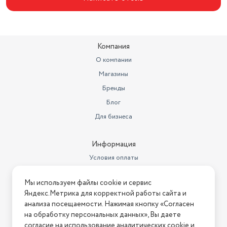
Формат экрана
16:9
Угол обзора объектива (градус)
178°
Компания
Год создания модели
2020
О компании
Тип
ЖК-телевизор
Магазины
Светодиодная (LED)
Бренды
подсветка
есть, Direct LED
Блог
Стереозвук
есть
Для бизнеса
Информация
Условия оплаты
Условия доставки
Мы используем файлы cookie и сервис
Условия возврата
Яндекс.Метрика для корректной работы сайта и
Нашли ошибку на сайте?
Напишите нам
.
анализа посещаемости. Нажимая кнопку «Согласен
на обработку персональных данных», Вы даете
2026 © Интернет-магазин "АстМаркет". У нас есть всё!
согласие на использование аналитических cookie и