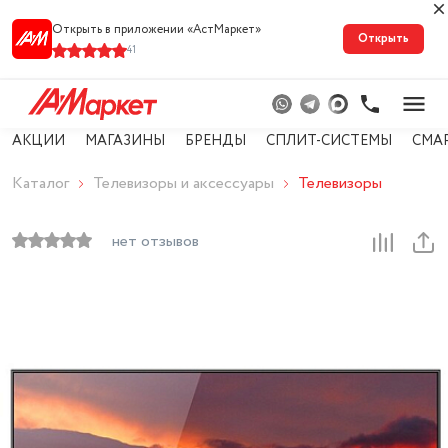
Открыть в приложении «АстМарке‪т‬»
Открыть
41
АКЦИИ
МАГАЗИНЫ
БРЕНДЫ
СПЛИТ-СИСТЕМЫ
СМА
Каталог
Телевизоры и аксессуары
Телевизоры
нет отзывов