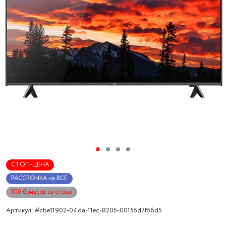
СТОП-ЦЕНА
РАССРОЧКА на ВСЁ
300 бонусов за отзыв
Артикул: #cbe11902-04da-11ec-8205-00155d7f56d5