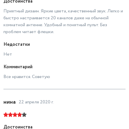
Достоинства
Поддержка стереозвука
NICAM
есть
Приятный дизаин. Яркие цвета, качественный звук. Легко и
быстро настраивается 20 каналов даже на обычной
Стереозвук
есть
комнатной антенне. Удобный и понятный пульт. Без
Поддержка CI
есть, один слот, поддержка CI+
проблем читает флешки.
Разъем для наушников
есть
Недостатки
Нет
Комментарий
Все нравится. Советую
нина
22 апреля 2020 г.
Достоинства