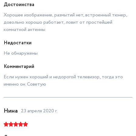
Достоинства
Поддержка DVB-T
DVB-T MPEG4
Хорошее изображение, размытий нет, встроенный тюнер,
Акустическая система
два динамика
довольно хорошо работает, ловит от простейшей
Тип
ЖК-телевизор
комнатной антенны
Поддержка DVB-S
есть
Недостатки
Таймер сна
есть
Не обнаружены
Поддерживаемые носители
MP3, MKV, JPEG
Комментарий
Поддержка DVB-C
DVB-C MPEG4
Если нужен хороший и недорогой телевизор, тогда это
Запись видео
на USB-накопитель
именно он. Советую
Функция TimeShift
есть
Светодиодная (LED)
Нина
23 апреля 2020 г.
подсветка
есть, Direct LED
Разъемы на передней/боковой
панели
HDMI, USB