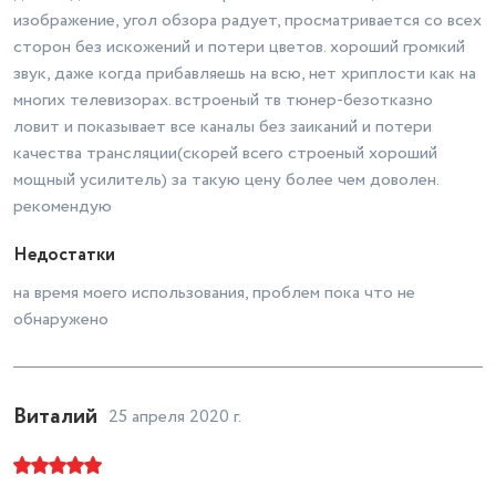
изображение, угол обзора радует, просматривается со всех
Размеры без подставки
(ШxВxГ)
730x430x78 мм
сторон без искожений и потери цветов. хороший громкий
звук, даже когда прибавляешь на всю, нет хриплости как на
Размеры с подставкой (ШxВxГ)
730x473x189 мм
многих телевизорах. встроеный тв тюнер-безотказно
Угол обзора объектива (градус)
ловит и показывает все каналы без заиканий и потери
178°
качества трансляции(скорей всего строеный хороший
Телетекст
есть
мощный усилитель) за такую цену более чем доволен.
рекомендую
Мощность звука
14 Вт (2х7 Вт)
Контрастность
1400:1
Недостатки
Поддержка DVB-S2
есть
на время моего использования, проблем пока что не
обнаружено
Поддержка DVB-T2
есть
Прогрессивная развертка
есть
Выходы
Виталий
коаксиальный
25 апреля 2020 г.
AV, компонентный, HDMI x2,
Вход AUX
USB