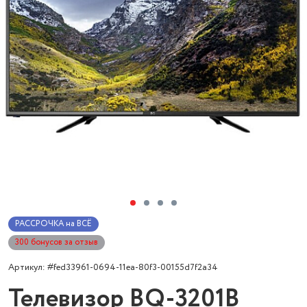
РАССРОЧКА на ВСЁ
300 бонусов за отзыв
Артикул: #fed33961-0694-11ea-80f3-00155d7f2a34
Телевизор BQ-3201B