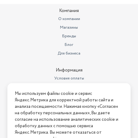
Компания
О компании
Магазины
Бренды
Блог
Для бизнеса
Информация
Условия оплаты
Условия доставки
Мы используем файлы cookie и сервис
Условия возврата
Яндекс.Метрика для корректной работы сайта и
Нашли ошибку на сайте?
Напишите нам
.
анализа посещаемости. Нажимая кнопку «Согласен
на обработку персональных данных», Вы даете
2026 © Интернет-магазин "АстМаркет". У нас есть всё!
согласие на использование аналитических cookie и
обработку данных с помощью сервиса
Яндекс.Метрика. Вы можете отказаться от