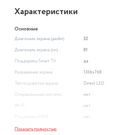
подходящую поверхность.
Характеристики
Вес телевизора составляет всего 3,85 кг, что делает е
Телевизоры
Основные
Диагональ экрана (дюйм)
32
Диагональ экрана (см)
81
Поддержка Smart TV
да
Разрешение экрана
1366х768
Тип подсветки экрана
Direct LED
Операционная система
нет
Wi-Fi
нет
Поддержка HDR
нет
Поддержка Bluetooth
нет
Показать полностью