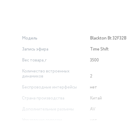
го легким и удобным для перемещения по комнате.
Модель
Blackton Bt 32F32B
Запись эфира
Time Shift
Вес товара, г
3500
Количество встроенных
динамиков
2
Беспроводные интерфейсы
нет
Страна производства
Китай
Дополнительные разъемы
AV
Управление голосом
нет
Объем товара в упаковке, в