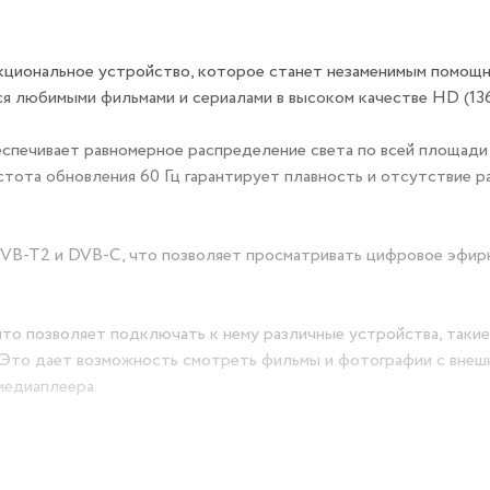
нкциональное устройство, которое станет незаменимым помощн
ся любимыми фильмами и сериалами в высоком качестве HD (13
спечивает равномерное распределение света по всей площади 
стота обновления 60 Гц гарантирует плавность и отсутствие р
VB-T2 и DVB-C, что позволяет просматривать цифровое эфир
о позволяет подключать к нему различные устройства, такие
. Это дает возможность смотреть фильмы и фотографии с внеш
медиаплеера.
са и оснащен пультом дистанционного управления, что обеспе
x100 мм позволяет установить телевизор на стену или другую