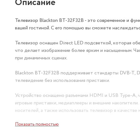
Описание
Телевизор Blackton BT-32F32B - это современное и фу
вашей гостиной. С его помощью вы сможете наслаждать
Телевизор оснащен Direct LED подсветкой, которая обе
что делает изображение более ярким и насыщенным. Ча
при динамичных сценах.
Blackton BT-32F32B поддерживает стандарты DVB-T, D
телевидение без использования приставки.
Устройство оснащено разъемами HDMI и USB Type-A, чт
игровые приставки, медиаплееры и внешние накопители
носителей, а также использовать телевизор в качестве 
Показать полностью
Телевизор Blackton BT-32F32B имеет черный цвет корпу
удобство использования. Стандарт крепления VESA 100