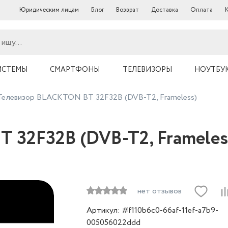
Юридическим лицам
Блог
Возврат
Доставка
Оплата
ИСТЕМЫ
СМАРТФОНЫ
ТЕЛЕВИЗОРЫ
НОУТБУ
Телевизор BLACKTON BT 32F32B (DVB-T2, Frameless)
 32F32B (DVB-T2, Frameles
нет отзывов
Артикул: #f110b6c0-66af-11ef-a7b9-
005056022ddd