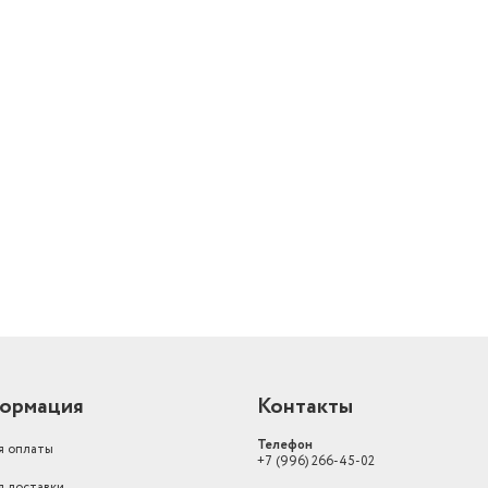
литрах
38.71
Высота товара в упаковке, в
метрах
0.49
Ширина товара в упаковке, в
метрах
0.79
й
Длина товара в упаковке, в
метрах
0.1
Управление жестами
нет
Глубина предмета с подставкой
20
Частота обновления
60 Гц
Доп. опции телевизора
Мультимедиа плеер
Коммуникации и мультимедиа
Мультимедиа плеер
ормация
Контакты
Номер декларации
ЕАЭС N RU Д-
Телефон
соответствия
RU.РА03.В.41779/23
я оплаты
+7 (996) 266-45-02
я доставки