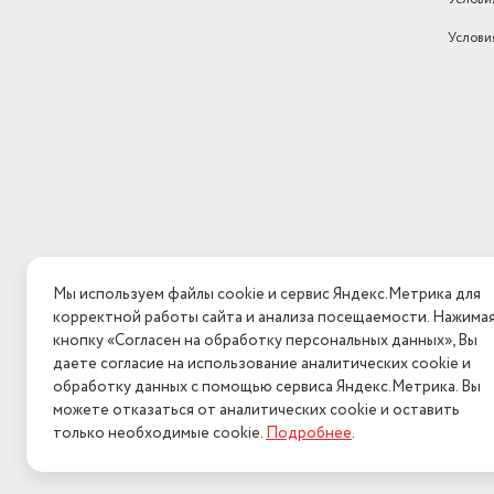
Интерфейсы
USB
Услови
Гарантийный срок
1 год
Размеры, мм (ШхГхВ)
715 х 418 х 60
Страна-изготовитель
Китай
Цифровой тюнер
DVB-C/T/T2
Сабвуфер
Нет
Контрастность
3500:1
Мы используем файлы cookie и сервис Яндекс.Метрика для
ТВ-тюнер
DVB-T2
корректной работы сайта и анализа посещаемости. Нажима
Тип матрицы
DLED
кнопку «Согласен на обработку персональных данных», Вы
даете согласие на использование аналитических cookie и
Размер VESA
100х100
обработку данных с помощью сервиса Яндекс.Метрика. Вы
можете отказаться от аналитических cookie и оставить
Поддержка HDTV
1080i/720p/576p/576i/480
только необходимые cookie.
Подробнее
.
2026 © Интерн
Формат экрана
16:9