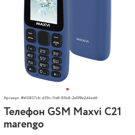
Артикул: #e10837cb-d39c-11e8-85b8-2e0f8e2d4ed6
Телефон GSM Maxvi C21
marengo