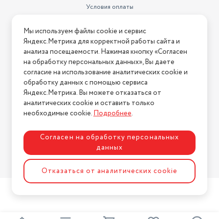
Условия оплаты
Тип экрана
цветной TFT, 65.54 тыс цветов
Условия доставки
Тип мелодий
полифонические
Мы используем файлы cookie и сервис
Условия возврата
Яндекс.Метрика для корректной работы сайта и
Число пикселей на дюйм (PPI)
126
Нашли ошибку на сайте?
Напишите нам
.
анализа посещаемости. Нажимая кнопку «Согласен
на обработку персональных данных», Вы даете
Стандарт
GSM 900/1800
2026 © Интернет-магазин "АстМаркет". У нас есть всё!
согласие на использование аналитических cookie и
Размеры (ШxВxТ)
48x100x14 мм
обработку данных с помощью сервиса
Яндекс.Метрика. Вы можете отказаться от
Материал корпуса
пластик
аналитических cookie и оставить только
Политика конфиденциальности
необходимые cookie.
Подробнее
.
Тыловая фотокамера
нет
Слот для карт памяти
есть, объемом до 16 Гб
Согласен на обработку персональных
данных
Размер изображения
128x128
Разработка сайта
ASTDESIGN
Отказаться от аналитических cookie
Тип аккумулятора/батареек
Li-Ion
Объем встроенной памяти
32 Мб
Разъем для наушников
3.5 мм