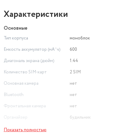
Характеристики
Основные
Тип корпуса
моноблок
Емкость аккумулятор (мА*ч)
600
Диагональ экрана (дюйм)
1.44
Количество SIM-карт
2 SIM
Основная камера
нет
Bluetooth
нет
Фронтальная камера
нет
Органайзер
будильник
Емкость аккумулятора
600 мА⋅ч
Показать полностью