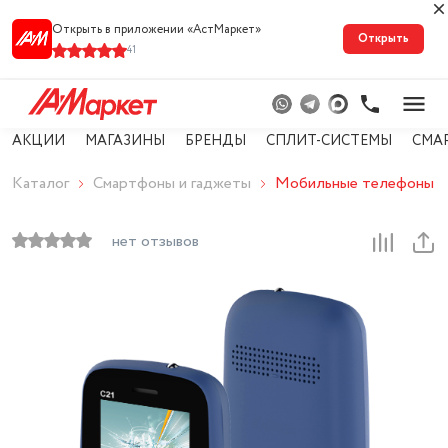
Открыть в приложении «АстМарке‪т‬»
Открыть
41
АКЦИИ
МАГАЗИНЫ
БРЕНДЫ
СПЛИТ-СИСТЕМЫ
СМА
Каталог
Смартфоны и гаджеты
Мобильные телефоны
нет отзывов