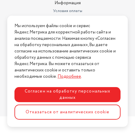
Информация
Условия оплаты
Условия доставки
Мы используем файлы cookie и сервис
Условия возврата
Яндекс.Метрика для корректной работы сайта и
Нашли ошибку на сайте?
Напишите нам
.
анализа посещаемости. Нажимая кнопку «Согласен
на обработку персональных данных», Вы даете
2026 © Интернет-магазин "АстМаркет". У нас есть всё!
согласие на использование аналитических cookie и
обработку данных с помощью сервиса
Яндекс.Метрика. Вы можете отказаться от
аналитических cookie и оставить только
Политика конфиденциальности
необходимые cookie.
Подробнее
.
Согласен на обработку персональных
данных
Разработка сайта
ASTDESIGN
Отказаться от аналитических cookie