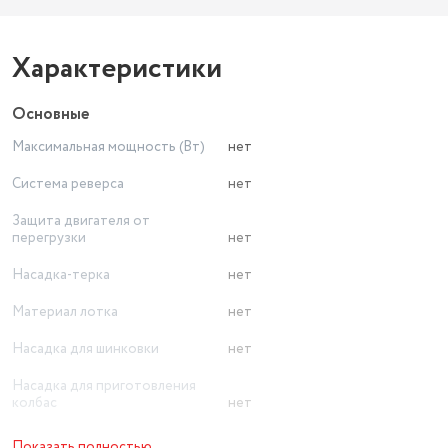
Характеристики
Основные
Максимальная мощность (Вт)
нет
Система реверса
нет
Защита двигателя от
перегрузки
нет
Насадка-терка
нет
Материал лотка
нет
Насадка для шинковки
нет
Насадка для приготовления
колбас
нет
Насадка-соковыжималка
нет
Показать полностью