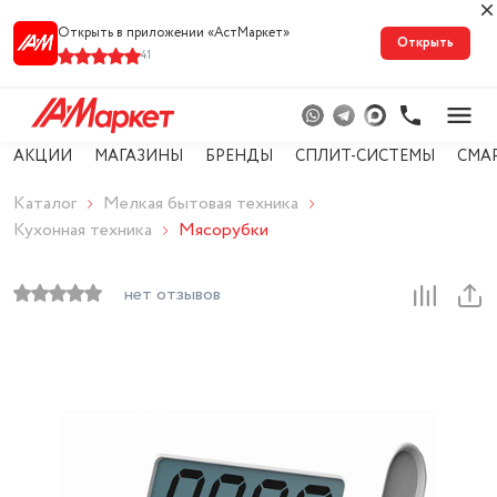
Открыть в приложении «АстМарке‪т‬»
Открыть
41
АКЦИИ
МАГАЗИНЫ
БРЕНДЫ
СПЛИТ-СИСТЕМЫ
СМА
Каталог
Мелкая бытовая техника
Кухонная техника
Мясорубки
нет отзывов