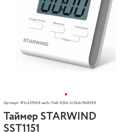
Артикул: #3c4591b9-ae3c-11e6-93fd-2c56dc9b8959
Таймер STARWIND
SST1151