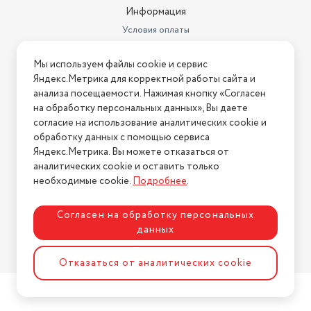
Информация
Условия оплаты
Условия доставки
Мы используем файлы cookie и сервис
Условия возврата
Яндекс.Метрика для корректной работы сайта и
Нашли ошибку на сайте?
Напишите нам
.
анализа посещаемости. Нажимая кнопку «Согласен
на обработку персональных данных», Вы даете
2026 © Интернет-магазин "АстМаркет". У нас есть всё!
согласие на использование аналитических cookie и
обработку данных с помощью сервиса
Яндекс.Метрика. Вы можете отказаться от
аналитических cookie и оставить только
Политика конфиденциальности
необходимые cookie.
Подробнее
.
Согласен на обработку персональных
данных
Разработка сайта
ASTDESIGN
Отказаться от аналитических cookie