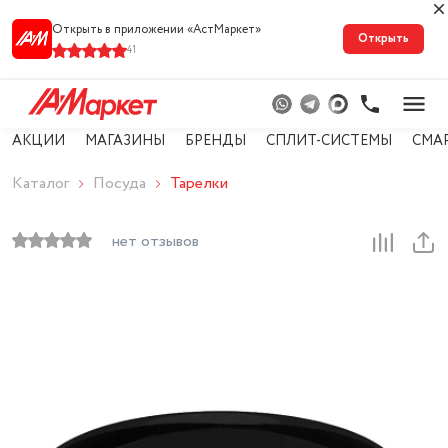
Открыть в приложении «АстМарке‪т‬»
Открыть
41
АКЦИИ
МАГАЗИНЫ
БРЕНДЫ
СПЛИТ-СИСТЕМЫ
СМА
Каталог
Посуда
Тарелки
нет отзывов