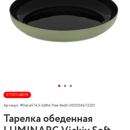
СТОП-ЦЕНА
Артикул: #0dce5743-2d8d-11ee-9ed5-005056b72201
Тарелка обеденная