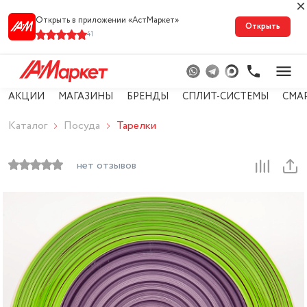
Открыть в приложении «АстМарке‪т‬»
Открыть
41
АКЦИИ
МАГАЗИНЫ
БРЕНДЫ
СПЛИТ-СИСТЕМЫ
СМА
Каталог
Посуда
Тарелки
нет отзывов