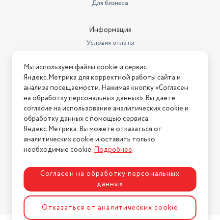
Для бизнеса
Информация
Условия оплаты
Условия доставки
Мы используем файлы cookie и сервис
Условия возврата
Яндекс.Метрика для корректной работы сайта и
Нашли ошибку на сайте?
Напишите нам
.
анализа посещаемости. Нажимая кнопку «Согласен
на обработку персональных данных», Вы даете
2026 © Интернет-магазин "АстМаркет". У нас есть всё!
согласие на использование аналитических cookie и
обработку данных с помощью сервиса
Яндекс.Метрика. Вы можете отказаться от
аналитических cookie и оставить только
Политика конфиденциальности
необходимые cookie.
Подробнее
.
Согласен на обработку персональных
данных
Разработка сайта
ASTDESIGN
Отказаться от аналитических cookie