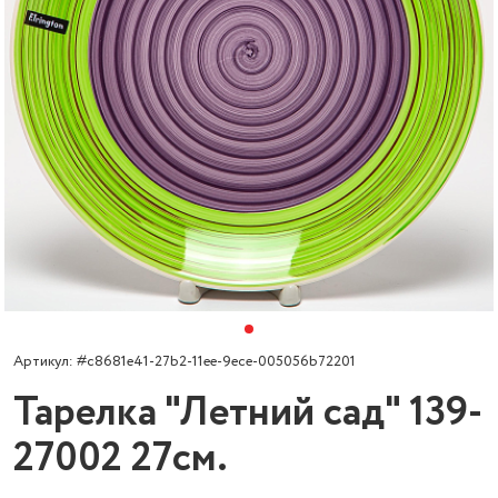
Артикул: #c8681e41-27b2-11ee-9ece-005056b72201
Тарелка "Летний сад" 139-
27002 27см.