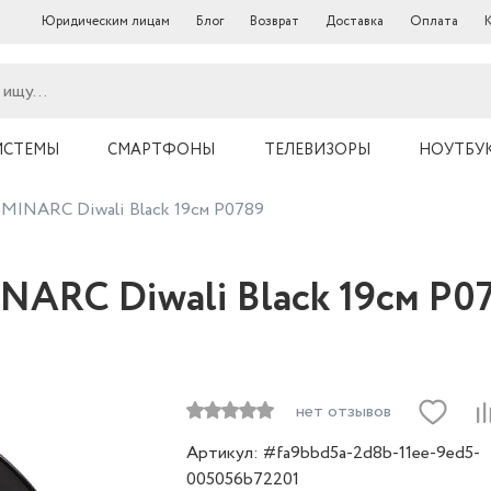
Юридическим лицам
Блог
Возврат
Доставка
Оплата
ИСТЕМЫ
СМАРТФОНЫ
ТЕЛЕВИЗОРЫ
НОУТБУ
UMINARC Diwali Black 19см P0789
NARC Diwali Black 19см P0
нет отзывов
Артикул: #fa9bbd5a-2d8b-11ee-9ed5-
005056b72201