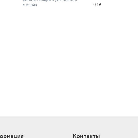
метрах
0.19
й
ормация
Контакты