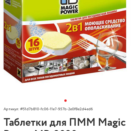
Артикул: #51d7b810-fc06-11e7-957b-2e0f8e2d4ed6
Таблетки для ПММ Magic