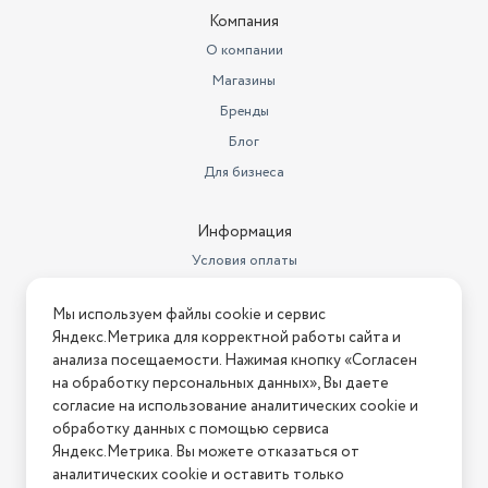
Компания
О компании
Магазины
Бренды
Блог
Для бизнеса
Информация
Условия оплаты
Условия доставки
Мы используем файлы cookie и сервис
Условия возврата
Яндекс.Метрика для корректной работы сайта и
Нашли ошибку на сайте?
Напишите нам
.
анализа посещаемости. Нажимая кнопку «Согласен
на обработку персональных данных», Вы даете
2026 © Интернет-магазин "АстМаркет". У нас есть всё!
согласие на использование аналитических cookie и
обработку данных с помощью сервиса
Яндекс.Метрика. Вы можете отказаться от
аналитических cookie и оставить только
Политика конфиденциальности