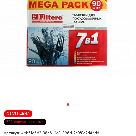
СТОП-ЦЕНА
300 бонусов за отзыв
Артикул: #bb51c662-38c6-11e8-896d-2e0f8e2d4ed6