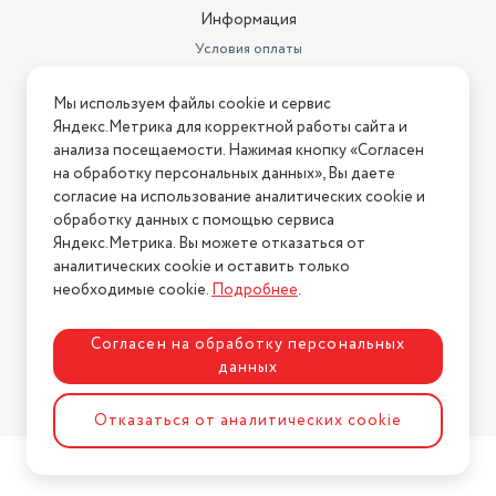
Информация
Условия оплаты
Условия доставки
Мы используем файлы cookie и сервис
Условия возврата
Яндекс.Метрика для корректной работы сайта и
Нашли ошибку на сайте?
Напишите нам
.
анализа посещаемости. Нажимая кнопку «Согласен
на обработку персональных данных», Вы даете
2026 © Интернет-магазин "АстМаркет". У нас есть всё!
согласие на использование аналитических cookie и
обработку данных с помощью сервиса
Яндекс.Метрика. Вы можете отказаться от
аналитических cookie и оставить только
Политика конфиденциальности
необходимые cookie.
Подробнее
.
Согласен на обработку персональных
данных
Разработка сайта
ASTDESIGN
Отказаться от аналитических cookie