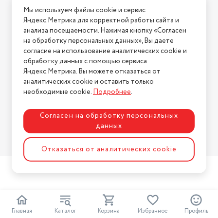
Мы используем файлы cookie и сервис
Условия возврата
Яндекс.Метрика для корректной работы сайта и
Нашли ошибку на сайте?
Напишите нам
.
анализа посещаемости. Нажимая кнопку «Согласен
на обработку персональных данных», Вы даете
2026 © Интернет-магазин "АстМаркет". У нас есть всё!
согласие на использование аналитических cookie и
обработку данных с помощью сервиса
Яндекс.Метрика. Вы можете отказаться от
аналитических cookie и оставить только
Политика конфиденциальности
необходимые cookie.
Подробнее
.
Согласен на обработку персональных
данных
Разработка сайта
ASTDESIGN
Отказаться от аналитических cookie
Главная
Каталог
Корзина
Избранное
Профиль