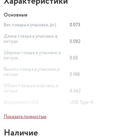
Характеристики
Основные
Вес товара в упаковке, (кг)
0.073
Длина товара в упаковке, в
метрах
0.082
Ширина товара в упаковке, в
метрах
0.03
Высота товара в упаковке, в
метрах
0.188
Объем товара в упаковке, в
литрах
0.462
Вид разъема USB
USB Type-A
Выходная мощность
18 Вт
Показать полностью
Количество разъемов
1
Наличие
Быстрая зарядка
есть