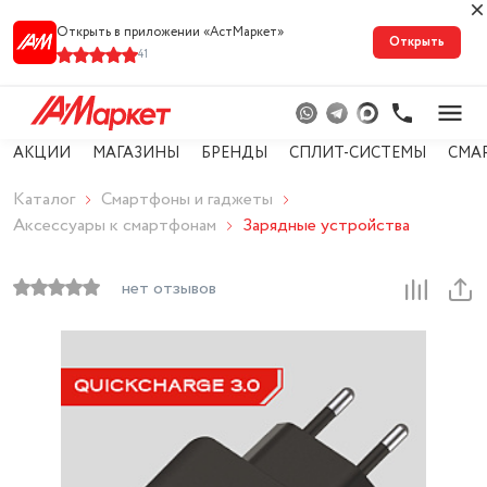
Открыть в приложении «АстМарке‪т‬»
Открыть
41
АКЦИИ
МАГАЗИНЫ
БРЕНДЫ
СПЛИТ-СИСТЕМЫ
СМА
Каталог
Смартфоны и гаджеты
Аксессуары к смартфонам
Зарядные устройства
нет отзывов