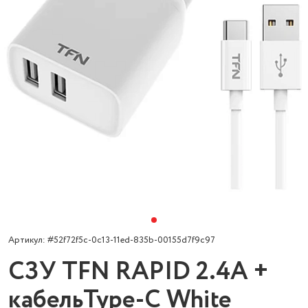
Артикул: #52f72f5c-0c13-11ed-835b-00155d7f9c97
СЗУ TFN RAPID 2.4A +
кабельType-C White