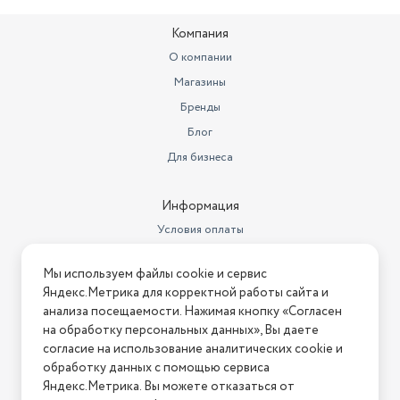
Компания
О компании
Магазины
Бренды
Блог
Для бизнеса
Информация
Условия оплаты
Условия доставки
Мы используем файлы cookie и сервис
Условия возврата
Яндекс.Метрика для корректной работы сайта и
Нашли ошибку на сайте?
Напишите нам
.
анализа посещаемости. Нажимая кнопку «Согласен
на обработку персональных данных», Вы даете
2026 © Интернет-магазин "АстМаркет". У нас есть всё!
согласие на использование аналитических cookie и
обработку данных с помощью сервиса
Яндекс.Метрика. Вы можете отказаться от