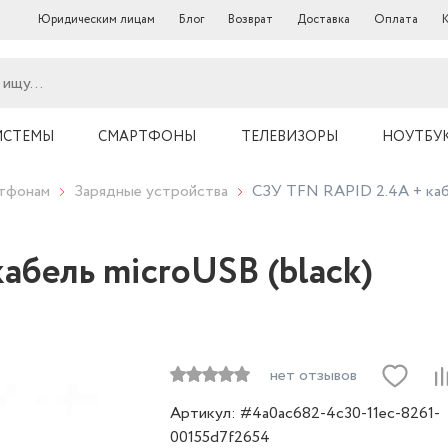
Юридическим лицам
Блог
Возврат
Доставка
Оплата
ИСТЕМЫ
СМАРТФОНЫ
ТЕЛЕВИЗОРЫ
НОУТБУ
ртфонам
Зарядные устройства
СЗУ TFN RAPID 2.4A + каб
абель microUSB (black)
нет отзывов
Артикул: #4a0ac682-4c30-11ec-8261-
00155d7f2654