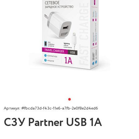
Артикул: #fbcda73d-f43c-11e6-a7fb-2e0f8e2d4ed6
СЗУ Partner USB 1A