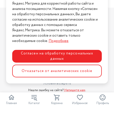
Яндекс.Метрика для корректной работы сайта и
анализа посещаемости. Нажимая кнопку «Согласен
Компания
на обработку персональных данных», Вы даете
согласие на использование аналитических cookie и
О компании
обработку данных с помощью сервиса
Магазины
Яндекс.Метрика. Вы можете отказаться от
Бренды
аналитических cookie и оставить только
необходимые cookie.
Подробнее
.
Блог
Для бизнеса
Согласен на обработку персональных
данных
Информация
Условия оплаты
Отказаться от аналитических cookie
Условия доставки
Условия возврата
Нашли ошибку на сайте?
Напишите нам
.
2026 © Интернет-магазин "АстМаркет". У нас есть всё!
Главная
Каталог
Корзина
Избранное
Профиль