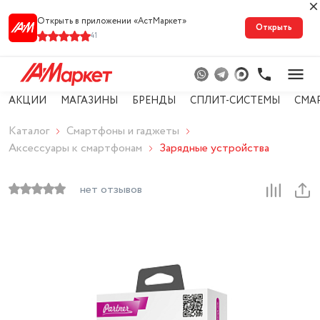
Открыть в приложении «АстМарке‪т‬»
Открыть
41
АКЦИИ
МАГАЗИНЫ
БРЕНДЫ
СПЛИТ-СИСТЕМЫ
СМА
Каталог
Смартфоны и гаджеты
Аксессуары к смартфонам
Зарядные устройства
нет отзывов