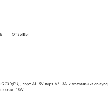
Е
ОТЗЫВЫ
QC3.0(EU); порт А1 - 5V, порт А2 - 3A. Изготовлен из огнеуп
ностью - 18W.