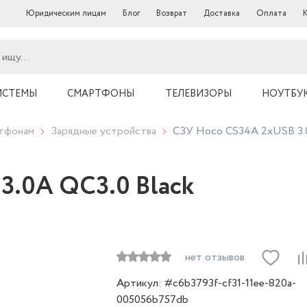
Юридическим лицам
Блог
Возврат
Доставка
Оплата
ИСТЕМЫ
СМАРТФОНЫ
ТЕЛЕВИЗОРЫ
НОУТБУ
ртфонам
Зарядные устройства
СЗУ Hoco CS34A 2хUSB 3.0
3.0A QC3.0 Black
нет отзывов
Артикул: #c6b3793f-cf31-11ee-820a-
005056b757db