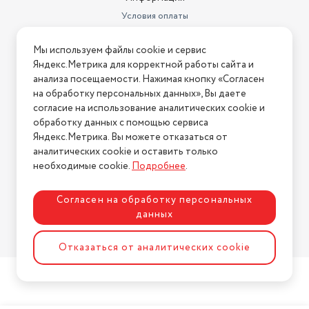
Условия оплаты
Условия доставки
Мы используем файлы cookie и сервис
Условия возврата
Яндекс.Метрика для корректной работы сайта и
Нашли ошибку на сайте?
Напишите нам
.
анализа посещаемости. Нажимая кнопку «Согласен
на обработку персональных данных», Вы даете
2026 © Интернет-магазин "АстМаркет". У нас есть всё!
согласие на использование аналитических cookie и
обработку данных с помощью сервиса
Яндекс.Метрика. Вы можете отказаться от
аналитических cookie и оставить только
Политика конфиденциальности
необходимые cookie.
Подробнее
.
Согласен на обработку персональных
данных
Разработка сайта
ASTDESIGN
Отказаться от аналитических cookie