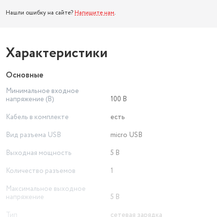
Нашли ошибку на сайте?
Напишите нам
.
Характеристики
Основные
Минимальное входное
напряжение (В)
100 В
Кабель в комплекте
есть
Вид разъема USB
micro USB
Выходная мощность
5 В
Количество разъемов
1
Максимальное выходное
напряжение
5 В
Тип
сетевая зарядка