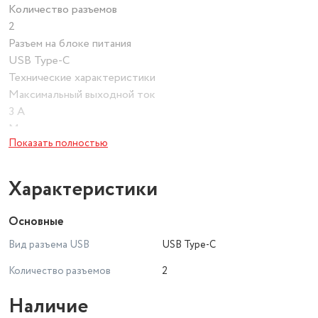
Количество разъемов
2
Разъем на блоке питания
USB Type-C
Технические характеристики
Максимальный выходной ток
3 А
Мощность зарядки
Показать полностью
20 Вт
Максимальная выходная мощность
20 Вт
Характеристики
Беспроводное ЗУ
Разъем подключения базы к сети
Основные
USB Type-C
Вид разъема USB
USB Type-C
Количество разъемов
2
Наличие