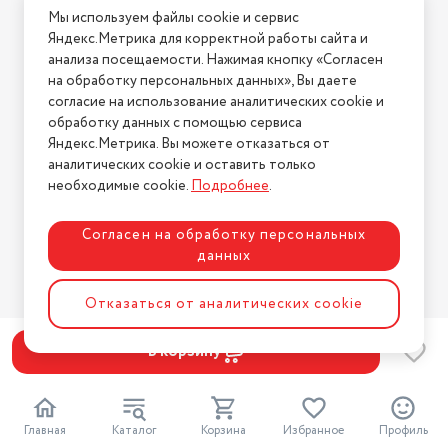
Мы используем файлы cookie и сервис
Условия возврата
Яндекс.Метрика для корректной работы сайта и
Нашли ошибку на сайте?
Напишите нам
.
анализа посещаемости. Нажимая кнопку «Согласен
на обработку персональных данных», Вы даете
2026 © Интернет-магазин "АстМаркет". У нас есть всё!
согласие на использование аналитических cookie и
обработку данных с помощью сервиса
Яндекс.Метрика. Вы можете отказаться от
аналитических cookie и оставить только
Политика конфиденциальности
необходимые cookie.
Подробнее
.
Согласен на обработку персональных
данных
Разработка сайта
ASTDESIGN
Отказаться от аналитических cookie
В корзину
Главная
Каталог
Корзина
Избранное
Профиль