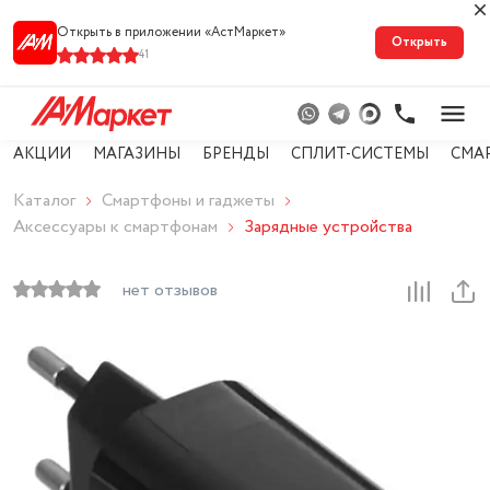
Открыть в приложении «АстМарке‪т‬»
Открыть
41
АКЦИИ
МАГАЗИНЫ
БРЕНДЫ
СПЛИТ-СИСТЕМЫ
СМА
Каталог
Смартфоны и гаджеты
Аксессуары к смартфонам
Зарядные устройства
нет отзывов