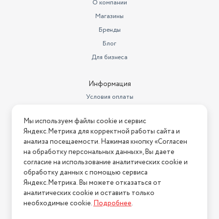
О компании
Минимальное выходное
напряжение
5 В
Магазины
Бренды
Блог
Для бизнеса
Информация
Условия оплаты
Условия доставки
Мы используем файлы cookie и сервис
Условия возврата
Яндекс.Метрика для корректной работы сайта и
Нашли ошибку на сайте?
Напишите нам
.
анализа посещаемости. Нажимая кнопку «Согласен
на обработку персональных данных», Вы даете
2026 © Интернет-магазин "АстМаркет". У нас есть всё!
согласие на использование аналитических cookie и
обработку данных с помощью сервиса
Яндекс.Метрика. Вы можете отказаться от
аналитических cookie и оставить только
Политика конфиденциальности
необходимые cookie.
Подробнее
.