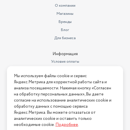
О компании
Магазины
Бренды
Блог
Для бизнеса
Информация
Условия оплаты
Условия доставки
Мы используем файлы cookie и сервис
Условия возврата
Яндекс.Метрика для корректной работы сайта и
Нашли ошибку на сайте?
Напишите нам
.
анализа посещаемости. Нажимая кнопку «Согласен
на обработку персональных данных», Вы даете
2026 © Интернет-магазин "АстМаркет". У нас есть всё!
согласие на использование аналитических cookie и
обработку данных с помощью сервиса
Яндекс.Метрика. Вы можете отказаться от
аналитических cookie и оставить только
Политика конфиденциальности
необходимые cookie.
Подробнее
.