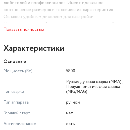
любителей и профессионалов. Имеет идеальное
соотношение размеров и технических характеристик.
Оснащен удобным дисплеем для настройки.
Полуавтоматический режим сварки с автоматической
Показать полностью
подачей проволоки обеспечивает простое управление
процессом. Модель подойдет и для работы штучными
электродами.
Характеристики
Основные
Мощность (Вт)
5800
Ручная дуговая сварка (MMA),
Полуавтоматическая сварка
Тип сварки
(MIG/MAG)
Тип аппарата
ручной
Горячий старт
нет
Антиприлипание
есть