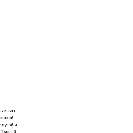
большим
азовой
одугой и
 Данный