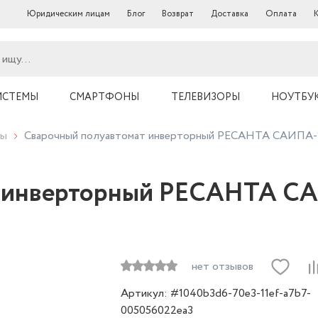
Юридическим лицам
Блог
Возврат
Доставка
Оплата
ИСТЕМЫ
СМАРТФОНЫ
ТЕЛЕВИЗОРЫ
НОУТБУ
ты
Сварочный полуавтомат инверторный РЕСАНТА САИПА-
т инверторный РЕСАНТА С
нет отзывов
Артикул: #1040b3d6-70e3-11ef-a7b7-
005056022ea3