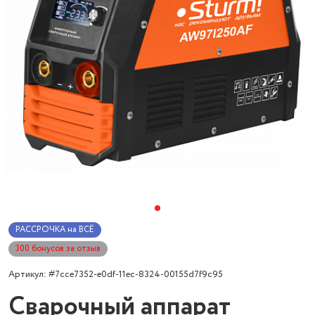
РАССРОЧКА на ВСЁ
300 бонусов за отзыв
Артикул: #7cce7352-e0df-11ec-8324-00155d7f9c95
Сварочный аппарат