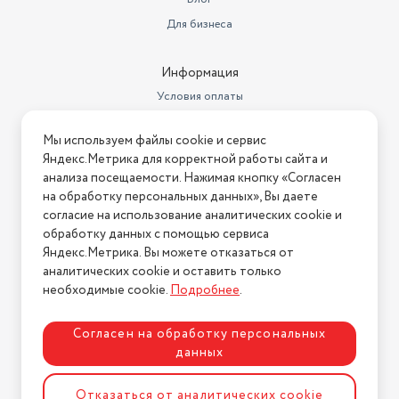
Для бизнеса
Информация
Условия оплаты
Условия доставки
Мы используем файлы cookie и сервис
Условия возврата
Яндекс.Метрика для корректной работы сайта и
Нашли ошибку на сайте?
Напишите нам
.
анализа посещаемости. Нажимая кнопку «Согласен
на обработку персональных данных», Вы даете
2026 © Интернет-магазин "АстМаркет". У нас есть всё!
согласие на использование аналитических cookie и
обработку данных с помощью сервиса
Яндекс.Метрика. Вы можете отказаться от
аналитических cookie и оставить только
Политика конфиденциальности
необходимые cookie.
Подробнее
.
Согласен на обработку персональных
данных
Разработка сайта
ASTDESIGN
Отказаться от аналитических cookie