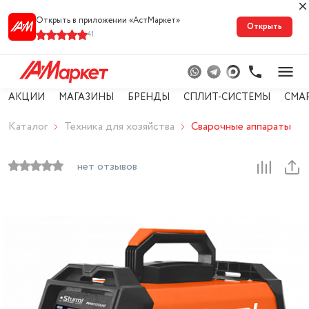
Открыть в приложении «АстМарке‪т‬»
Открыть
41
АКЦИИ
МАГАЗИНЫ
БРЕНДЫ
СПЛИТ-СИСТЕМЫ
СМА
Каталог
Техника для хозяйства
Сварочные аппараты
нет отзывов