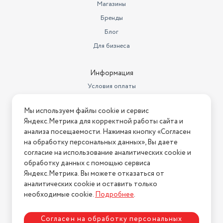
Магазины
Бренды
Блог
Для бизнеса
Информация
Условия оплаты
Условия доставки
Мы используем файлы cookie и сервис
Условия возврата
Яндекс.Метрика для корректной работы сайта и
Нашли ошибку на сайте?
Напишите нам
.
анализа посещаемости. Нажимая кнопку «Согласен
на обработку персональных данных», Вы даете
2026 © Интернет-магазин "АстМаркет". У нас есть всё!
согласие на использование аналитических cookie и
обработку данных с помощью сервиса
Яндекс.Метрика. Вы можете отказаться от
аналитических cookie и оставить только
Политика конфиденциальности
необходимые cookie.
Подробнее
.
Согласен на обработку персональных