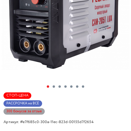
СТОП-ЦЕНА
РАССРОЧКА на ВСЁ
300 бонусов за отзыв
Артикул: #e7f685c0-300a-11ec-823d-00155d7f2654