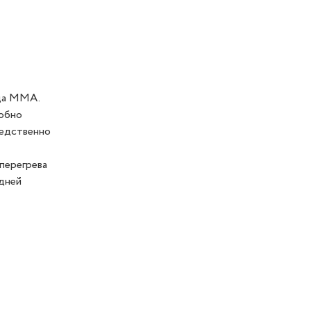
ода ММА.
добно
редственно
перегрева
дней