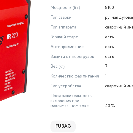
Мощность (Вт)
8100
Тип сварки
ручная дугова
Тип аппарата
сварочный ин
Горячий старт
есть
Антиприлипание
есть
Защита от перегрузок
есть
Вес (кг)
7
Количество фаз питания
1
Тип устройства
сварочный ин
Продолжительность
включения при
максимальном токе
40 %
FUBAG