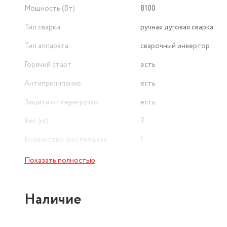
Мощность (Вт)
8100
Тип сварки
ручная дуговая сварка
Тип аппарата
сварочный инвертор
Горячий старт
есть
Антиприлипание
есть
Защита от перегрузок
есть
Вес (кг)
7
Количество фаз питания
1
Тип устройства
сварочный инвертор
Показать полностью
Продолжительность включения
при максимальном токе
40 %
Наличие