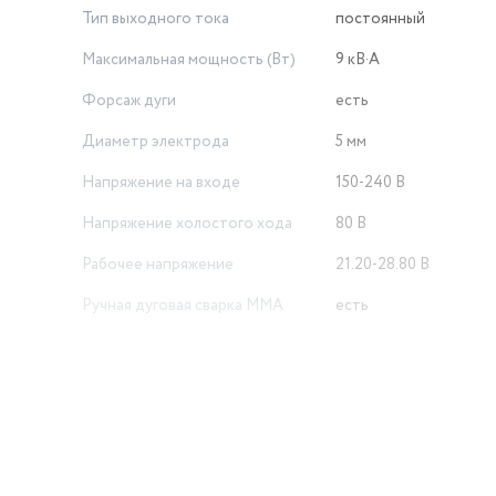
Тип выходного тока
постоянный
Максимальная мощность (Вт)
9 кВ·А
Форсаж дуги
есть
Диаметр электрода
5 мм
Напряжение на входе
150-240 В
Напряжение холостого хода
80 В
Рабочее напряжение
21.20-28.80 В
Ручная дуговая сварка MMA
есть
Типы сварки
ручная дуговая (MMA)
Сварочный ток (MMA)
5-220 А