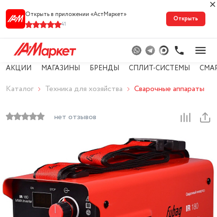
Открыть в приложении «АстМарке‪т‬»
Открыть
41
АКЦИИ
МАГАЗИНЫ
БРЕНДЫ
СПЛИТ-СИСТЕМЫ
СМА
Каталог
Техника для хозяйства
Сварочные аппараты
нет отзывов