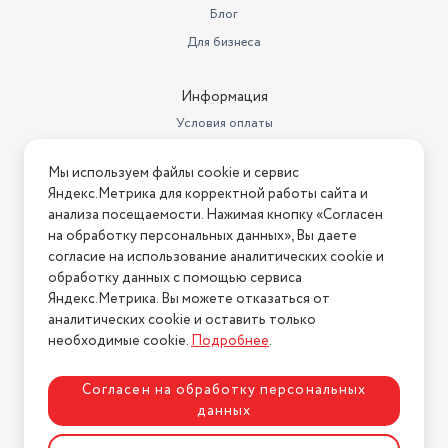
Блог
Для бизнеса
Информация
Условия оплаты
Условия доставки
Мы используем файлы cookie и сервис
Условия возврата
Яндекс.Метрика для корректной работы сайта и
Нашли ошибку на сайте?
Напишите нам
.
анализа посещаемости. Нажимая кнопку «Согласен
на обработку персональных данных», Вы даете
2026 © Интернет-магазин "АстМаркет". У нас есть всё!
согласие на использование аналитических cookie и
обработку данных с помощью сервиса
Яндекс.Метрика. Вы можете отказаться от
аналитических cookie и оставить только
Политика конфиденциальности
необходимые cookie.
Подробнее
.
Согласен на обработку персональных
данных
Разработка сайта
ASTDESIGN