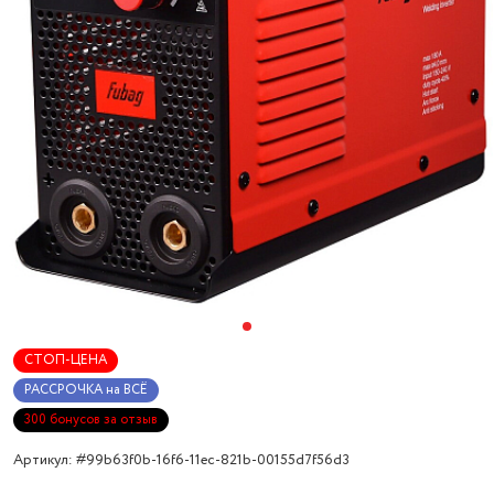
СТОП-ЦЕНА
РАССРОЧКА на ВСЁ
300 бонусов за отзыв
Артикул: #99b63f0b-16f6-11ec-821b-00155d7f56d3