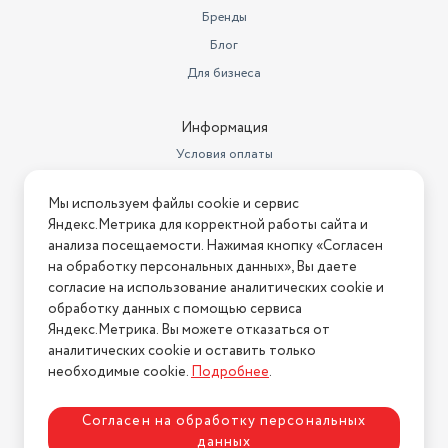
Бренды
Блог
Для бизнеса
Информация
Условия оплаты
Условия доставки
Мы используем файлы cookie и сервис
Условия возврата
Яндекс.Метрика для корректной работы сайта и
Нашли ошибку на сайте?
Напишите нам
.
анализа посещаемости. Нажимая кнопку «Согласен
на обработку персональных данных», Вы даете
2026 © Интернет-магазин "АстМаркет". У нас есть всё!
согласие на использование аналитических cookie и
обработку данных с помощью сервиса
Яндекс.Метрика. Вы можете отказаться от
аналитических cookie и оставить только
Политика конфиденциальности
необходимые cookie.
Подробнее
.
Согласен на обработку персональных
данных