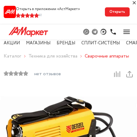
Открыть в приложении «АстМарке‪т‬»
Открыть
41
АКЦИИ
МАГАЗИНЫ
БРЕНДЫ
СПЛИТ-СИСТЕМЫ
СМА
Каталог
Техника для хозяйства
Сварочные аппараты
нет отзывов