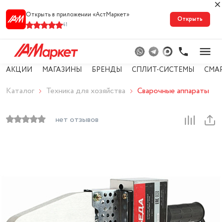
Открыть в приложении «АстМарке‪т‬»
Открыть
41
АКЦИИ
МАГАЗИНЫ
БРЕНДЫ
СПЛИТ-СИСТЕМЫ
СМА
Каталог
Техника для хозяйства
Сварочные аппараты
нет отзывов