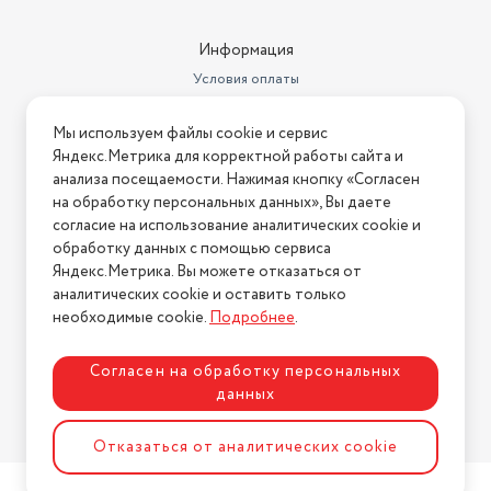
Информация
Условия оплаты
Условия доставки
Мы используем файлы cookie и сервис
Условия возврата
Яндекс.Метрика для корректной работы сайта и
Нашли ошибку на сайте?
Напишите нам
.
анализа посещаемости. Нажимая кнопку «Согласен
на обработку персональных данных», Вы даете
2026 © Интернет-магазин "АстМаркет". У нас есть всё!
согласие на использование аналитических cookie и
обработку данных с помощью сервиса
Яндекс.Метрика. Вы можете отказаться от
аналитических cookie и оставить только
Политика конфиденциальности
необходимые cookie.
Подробнее
.
Согласен на обработку персональных
данных
Разработка сайта
ASTDESIGN
Отказаться от аналитических cookie