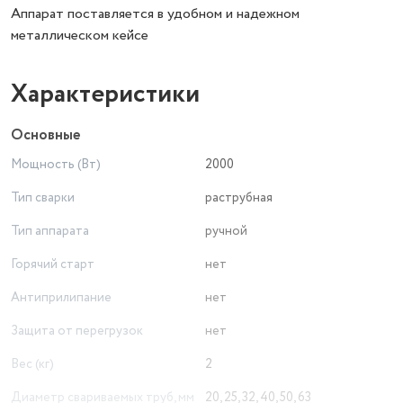
Аппарат поставляется в удобном и надежном
металлическом кейсе
Характеристики
Основные
Мощность (Вт)
2000
Тип сварки
раструбная
Тип аппарата
ручной
Горячий старт
нет
Антиприлипание
нет
Защита от перегрузок
нет
Вес (кг)
2
Диаметр свариваемых труб, мм
20, 25, 32, 40, 50, 63