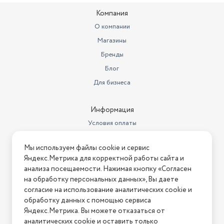
Особенности конструкции
Освещение барабана
Компания
Ширина (см)
60
О компании
Магазины
Количество программ
14
Бренды
Объем барабана
47
Блог
Материал бака
Пластик
Для бизнеса
Тип загрузки
Фронтальная
Информация
Защита от детей
да
Условия оплаты
Прямой привод
Условия доставки
Да
Мы используем файлы cookie и сервис
Условия возврата
Ширина предмета
60
Яндекс.Метрика для корректной работы сайта и
Нашли ошибку на сайте?
Напишите нам
.
анализа посещаемости. Нажимая кнопку «Согласен
Высота предмета
85
на обработку персональных данных», Вы даете
2026 © Интернет-магазин "АстМаркет". У нас есть всё!
согласие на использование аналитических cookie и
Модель
DC90V3V6W
обработку данных с помощью сервиса
Яндекс.Метрика. Вы можете отказаться от
Высота, см
85
аналитических cookie и оставить только
Политика конфиденциальности