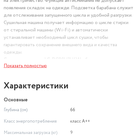
на электричество. Функция антисминания не допускает
появления складок на одежде. Подсветка барабана служит
для отслеживания запущенного цикла и удобной разгрузки.
Сушильная машина получает информацию о цикле стирки
от стиральной машины (Wi-Fi) и автоматически
устанавливает необходимый цикл сушки, чтобы
гарантировать сохранение внешнего вида и качества
одежды.
Сушильная машина LG DC90V3V6W обладает
Показать полностью
конденсатором, который автоматически очищается от
накопившегося ворса. Дисплей информирует о заданных
настройках. Опция отложенного запуска позволяет
Характеристики
устройству приступить к работе в конкретный временной
интервал. Определение уровня влажности и установка
Основные
необходимых параметров производится в автоматическом
Глубина (см)
66
режиме.
Для придания изящного дизайна и долговечности
Класс энергопотребления
класс A++
используется закаленное стекло повышенной прочности.
Максимальная загрузка (кг)
9
Дверь сушильной машины может быть установлена как с