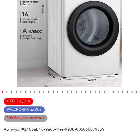
СТОП-ЦЕНА
РАССРОЧКА на ВСЁ
300 бонусов за отзыв
Артикул: #24b5ab46-9a6b-11ee-993b-005056b793b9