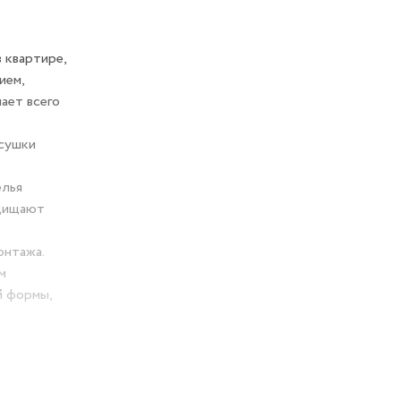
 квартире,
ием,
ает всего
 сушки
елья
ащищают
онтажа.
м
й формы,
ка на
ие,