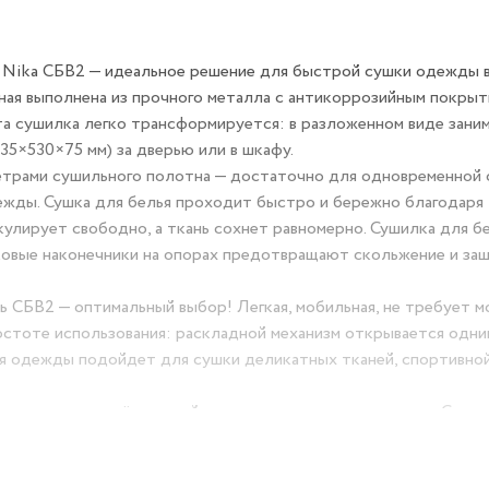
я Nika СБВ2 — идеальное решение для быстрой сушки одежды в
ьная выполнена из прочного металла с антикоррозийным покрыт
Эта сушилка легко трансформируется: в разложенном виде заним
35×530×75 мм) за дверью или в шкафу.
метрами сушильного полотна — достаточно для одновременной
ежды. Сушка для белья проходит быстро и бережно благодаря
кулирует свободно, а ткань сохнет равномерно. Сушилка для б
иковые наконечники на опорах предотвращают скольжение и з
СБВ2 — оптимальный выбор! Легкая, мобильная, не требует м
остоте использования: раскладной механизм открывается одни
ля одежды подойдет для сушки деликатных тканей, спортивно
 установите её в ванной, спальне, на лоджии или кухне. Сушил
ользования складывается за секунды.
 о проблеме мокрого белья! Быстрая сушка, компактное хранен