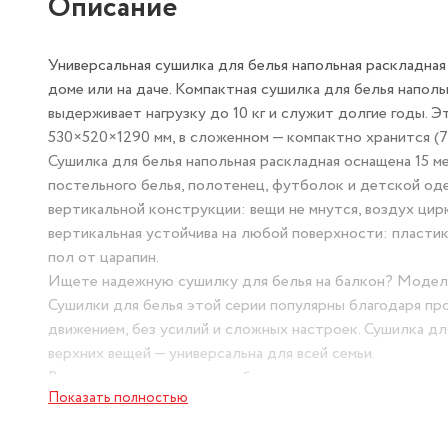
Описание
Универсальная сушилка для белья напольная раскладна
доме или на даче. Компактная сушилка для белья напол
выдерживает нагрузку до 10 кг и служит долгие годы. 
530×520×1290 мм, в сложенном — компактно хранится (7
Сушилка для белья напольная раскладная оснащена 15 
постельного белья, полотенец, футболок и детской од
вертикальной конструкции: вещи не мнутся, воздух цир
вертикальная устойчива на любой поверхности: пласт
пол от царапин.
Ищете надежную сушилку для белья на балкон? Модель 
Сушилки для белья этой серии популярны благодаря пр
движением, без усилий и сложных настроек. Сушилка д
верхних вещей — универсальна для всей семьи.
Вертикальная сушилка для белья экономит пространство:
Показать полностью
балкон не загромождает полезную площадь, а после исп
Закажите надёжную сушилку для белья СБВ2 и забудьте