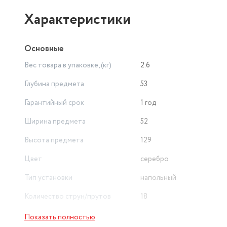
стильный дизайн — всё в одной модели.
Характеристики
Основные
Вес товара в упаковке, (кг)
2.6
Глубина предмета
53
Гарантийный срок
1 год
Ширина предмета
52
Высота предмета
129
Цвет
серебро
Тип установки
напольный
Количество струн/прутов
18
Конструкция сушилки для белья
складная
Показать полностью