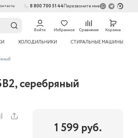
8 800 700 51 44
Перезвоните мне
Контакты
2
54
Войти
Избранное
Сравнение
Корзина
КИ
ХОЛОДИЛЬНИКИ
СТИРАЛЬНЫЕ МАШИНЫ
ряный
БВ2, серебряный
1 599
руб.