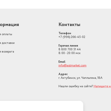
ормация
Контакты
Телефон
я оплаты
+7 (996) 266-45-02
я доставки
Горячая линия
8 800 700 51 44
я возврата
8:00 - 20:00 мск
Email
info@astmarket.com
Адрес
г. Ахтубинск, ул. Чаплыгина, 18А
Нашли ошибку на сайте?
Напишите н