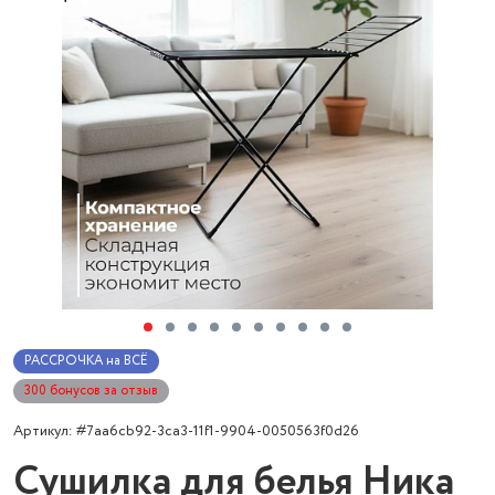
РАССРОЧКА на ВСЁ
300 бонусов за отзыв
Артикул: #7aa6cb92-3ca3-11f1-9904-0050563f0d26
Сушилка для белья Ника