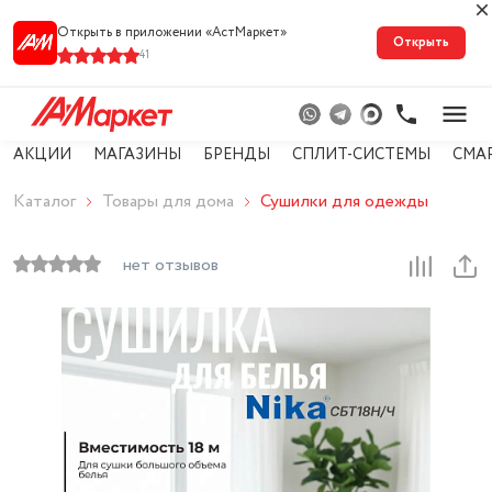
Открыть в приложении «АстМарке‪т‬»
Открыть
41
АКЦИИ
МАГАЗИНЫ
БРЕНДЫ
СПЛИТ-СИСТЕМЫ
СМА
Каталог
Товары для дома
Сушилки для одежды
нет отзывов