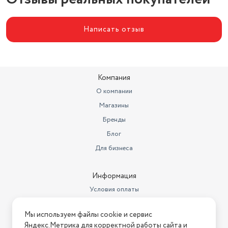
Максимальная нагрузка
до 15 кг
Написать отзыв
Длина
128.5 см
Материал корпуса
металл
Количество сушильных зон
3
Компания
О компании
Магазины
Бренды
Блог
Для бизнеса
Информация
Условия оплаты
Условия доставки
Мы используем файлы cookie и сервис
Условия возврата
Яндекс.Метрика для корректной работы сайта и