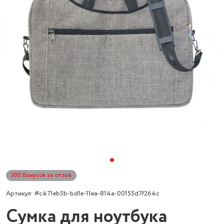
300 бонусов за отзыв
Артикул: #c471eb5b-bd1e-11ea-814a-00155d7f264c
Сумка для ноутбука