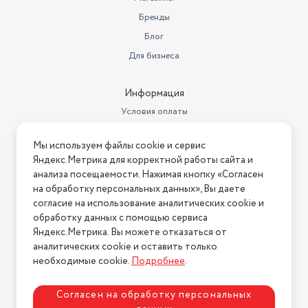
Бренды
Блог
Для бизнеса
Информация
Условия оплаты
Условия доставки
Мы используем файлы cookie и сервис
Условия возврата
Яндекс.Метрика для корректной работы сайта и
Нашли ошибку на сайте?
Напишите нам
.
анализа посещаемости. Нажимая кнопку «Согласен
на обработку персональных данных», Вы даете
2026 © Интернет-магазин "АстМаркет". У нас есть всё!
согласие на использование аналитических cookie и
обработку данных с помощью сервиса
Яндекс.Метрика. Вы можете отказаться от
аналитических cookie и оставить только
Политика конфиденциальности
необходимые cookie.
Подробнее
.
Согласен на обработку персональных