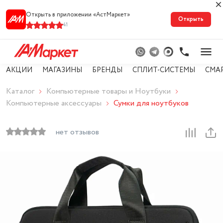
Открыть в приложении «АстМарке‪т‬»
Открыть
41
АКЦИИ
МАГАЗИНЫ
БРЕНДЫ
СПЛИТ-СИСТЕМЫ
СМА
Каталог
Компьютерные товары и Ноутбуки
Компьютерные аксессуары
Сумки для ноутбуков
нет отзывов