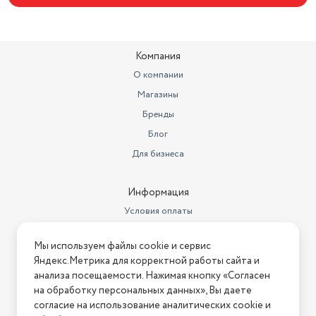
Компания
О компании
Магазины
Бренды
Блог
Для бизнеса
Информация
Условия оплаты
Условия доставки
Мы используем файлы cookie и сервис
Условия возврата
Яндекс.Метрика для корректной работы сайта и
Нашли ошибку на сайте?
Напишите нам
.
анализа посещаемости. Нажимая кнопку «Согласен
на обработку персональных данных», Вы даете
2026 © Интернет-магазин "АстМаркет". У нас есть всё!
согласие на использование аналитических cookie и