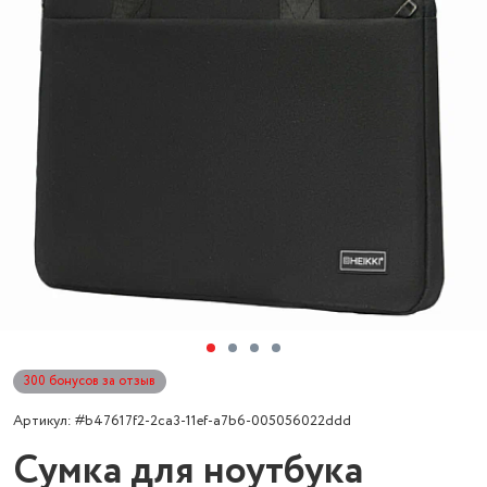
300 бонусов за отзыв
Артикул: #b47617f2-2ca3-11ef-a7b6-005056022ddd
Сумка для ноутбука