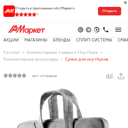
Открыть в приложении «АстМарке‪т‬»
Открыть
41
АКЦИИ
МАГАЗИНЫ
БРЕНДЫ
СПЛИТ-СИСТЕМЫ
СМА
Каталог
Компьютерные товары и Ноутбуки
Компьютерные аксессуары
Сумки для ноутбуков
нет отзывов