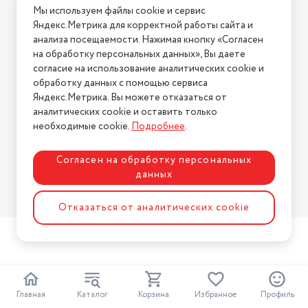
Мы используем файлы cookie и сервис
Условия возврата
Яндекс.Метрика для корректной работы сайта и
Нашли ошибку на сайте?
Напишите нам
.
анализа посещаемости. Нажимая кнопку «Согласен
на обработку персональных данных», Вы даете
2026 © Интернет-магазин "АстМаркет". У нас есть всё!
согласие на использование аналитических cookie и
обработку данных с помощью сервиса
Яндекс.Метрика. Вы можете отказаться от
аналитических cookie и оставить только
Политика конфиденциальности
необходимые cookie.
Подробнее
.
Согласен на обработку персональных
данных
Разработка сайта
ASTDESIGN
Отказаться от аналитических cookie
Главная
Каталог
Корзина
Избранное
Профиль