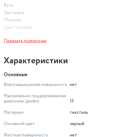
Есть
Застежка
Молния
Цвет молнии
Черный
Показать полностью
Дополнительно в комплекте
Плечевой ремень
Плечевой ремень
Характеристики
Регулируемый, съемный
ROHS / CE
Основные
Нет
Влагозащищенная поверхность
нет
Максимально поддерживаемая
диагональ (дюйм)
15
Материал
текстиль
Основной цвет
черный
Жесткая поверхность
нет