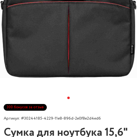
300 бонусов за отзыв
Артикул: #30244185-4229-11e8-896d-2e0f8e2d4ed6
Сумка для ноутбука 15,6"