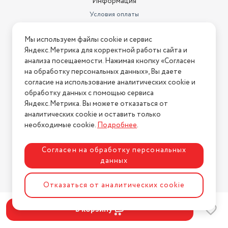
Информация
Условия оплаты
Условия доставки
Мы используем файлы cookie и сервис
Условия возврата
Яндекс.Метрика для корректной работы сайта и
Нашли ошибку на сайте?
Напишите нам
.
анализа посещаемости. Нажимая кнопку «Согласен
на обработку персональных данных», Вы даете
2026 © Интернет-магазин "АстМаркет". У нас есть всё!
согласие на использование аналитических cookie и
обработку данных с помощью сервиса
Яндекс.Метрика. Вы можете отказаться от
аналитических cookie и оставить только
Политика конфиденциальности
необходимые cookie.
Подробнее
.
Согласен на обработку персональных
данных
Разработка сайта
ASTDESIGN
Отказаться от аналитических cookie
В корзину