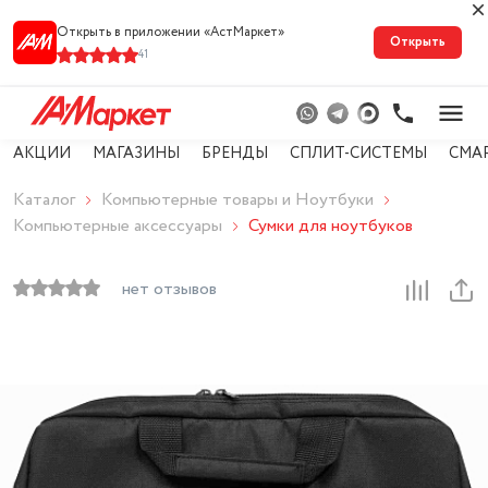
Открыть в приложении «АстМарке‪т‬»
Открыть
41
АКЦИИ
МАГАЗИНЫ
БРЕНДЫ
СПЛИТ-СИСТЕМЫ
СМА
Каталог
Компьютерные товары и Ноутбуки
Компьютерные аксессуары
Сумки для ноутбуков
нет отзывов