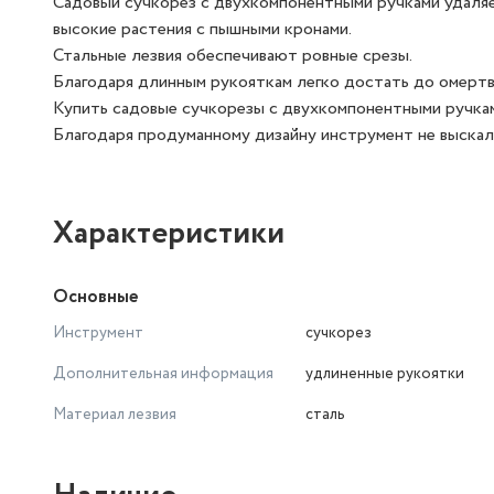
Садовый сучкорез с двухкомпонентными ручками удаляе
высокие растения с пышными кронами.
Стальные лезвия обеспечивают ровные срезы.
Благодаря длинным рукояткам легко достать до омертв
Купить садовые сучкорезы с двухкомпонентными ручкам
Благодаря продуманному дизайну инструмент не выскал
Характеристики
Основные
Инструмент
сучкорез
Дополнительная информация
удлиненные рукоятки
Материал лезвия
сталь