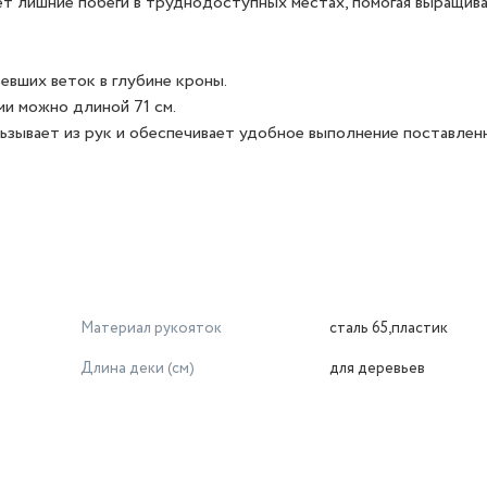
т лишние побеги в труднодоступных местах, помогая выращив
евших веток в глубине кроны.
и можно длиной 71 см.
ьзывает из рук и обеспечивает удобное выполнение поставленн
Материал рукояток
сталь 65,пластик
Длина деки (см)
для деревьев