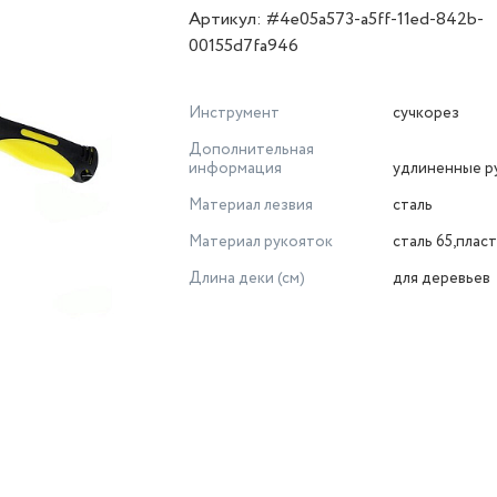
Артикул: #4e05a573-a5ff-11ed-842b-
00155d7fa946
Инструмент
сучкорез
Дополнительная
информация
удлиненные р
Материал лезвия
сталь
Материал рукояток
сталь 65,плас
Длина деки (см)
для деревьев