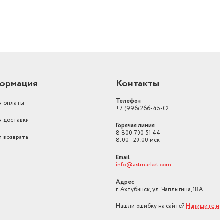
ормация
Контакты
Телефон
я оплаты
+7 (996) 266-45-02
я доставки
Горячая линия
8 800 700 51 44
я возврата
8:00 - 20:00 мск
Email
info@astmarket.com
Адрес
г. Ахтубинск, ул. Чаплыгина, 18А
Нашли ошибку на сайте?
Напишите н