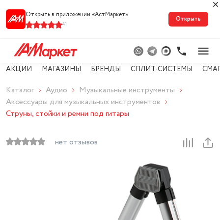
Открыть в приложении «АстМарке‪т‬»
Открыть
41
АКЦИИ
МАГАЗИНЫ
БРЕНДЫ
СПЛИТ-СИСТЕМЫ
СМА
Каталог
Аудио
Музыкальные инструменты
Аксессуары для музыкальных инструментов
Струны, стойки и ремни под гитары
нет отзывов