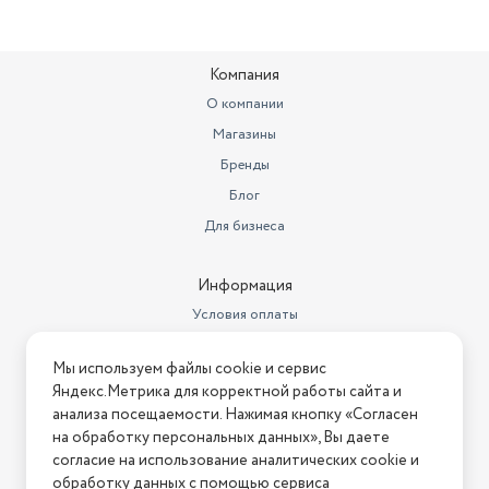
Компания
О компании
Магазины
Бренды
Блог
Для бизнеса
Информация
Условия оплаты
Условия доставки
Мы используем файлы cookie и сервис
Условия возврата
Яндекс.Метрика для корректной работы сайта и
Нашли ошибку на сайте?
Напишите нам
.
анализа посещаемости. Нажимая кнопку «Согласен
на обработку персональных данных», Вы даете
2026 © Интернет-магазин "АстМаркет". У нас есть всё!
согласие на использование аналитических cookie и
обработку данных с помощью сервиса