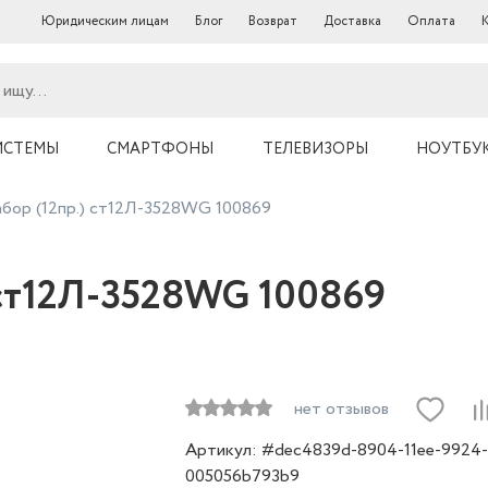
Юридическим лицам
Блог
Возврат
Доставка
Оплата
ИСТЕМЫ
СМАРТФОНЫ
ТЕЛЕВИЗОРЫ
НОУТБУ
абор (12пр.) ст12Л-3528WG 100869
 ст12Л-3528WG 100869
нет отзывов
Артикул: #dec4839d-8904-11ee-9924-
005056b793b9