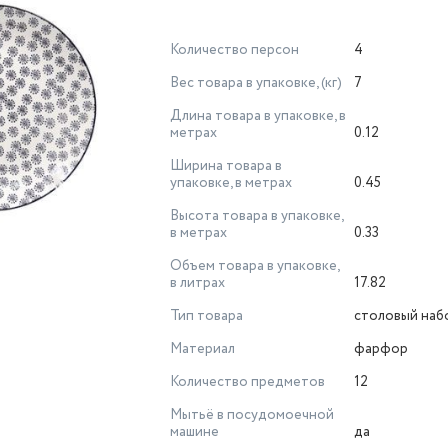
Количество персон
4
Вес товара в упаковке, (кг)
7
Длина товара в упаковке, в
метрах
0.12
Ширина товара в
упаковке, в метрах
0.45
Высота товара в упаковке,
в метрах
0.33
Объем товара в упаковке,
в литрах
17.82
Тип товара
столовый наб
Материал
фарфор
Количество предметов
12
Мытьё в посудомоечной
машине
да