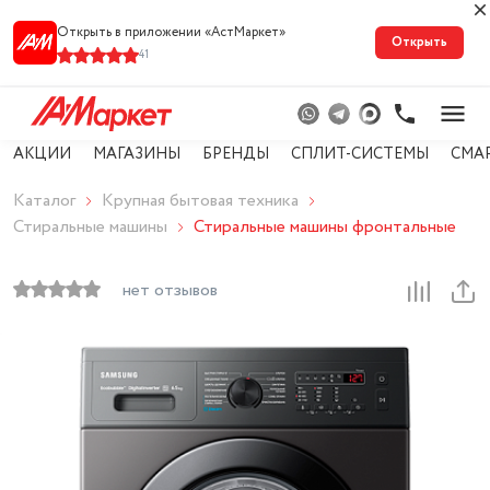
Открыть в приложении «АстМарке‪т‬»
Открыть
41
АКЦИИ
МАГАЗИНЫ
БРЕНДЫ
СПЛИТ-СИСТЕМЫ
СМА
Каталог
Крупная бытовая техника
Стиральные машины
Стиральные машины фронтальные
нет отзывов