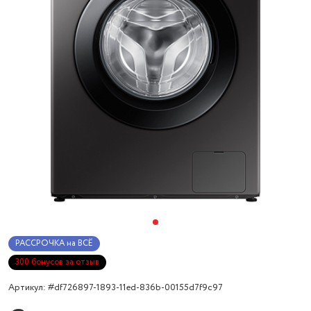
РАССРОЧКА на ВСЁ
300 бонусов за отзыв
Артикул: #df726897-1893-11ed-836b-00155d7f9c97