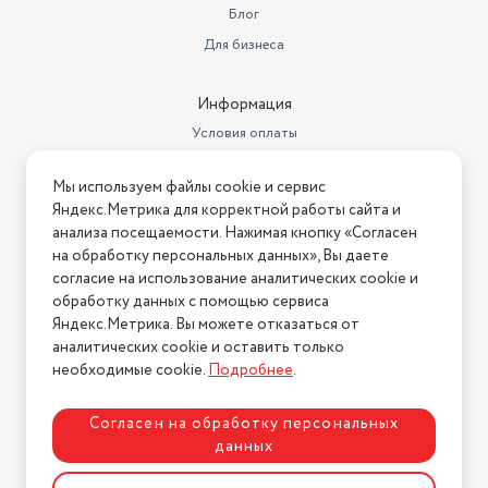
литрах
321.602
Блог
Высота товара в упаковке, в
Для бизнеса
метрах
0.89
Ширина товара в упаковке, в
Информация
метрах
0.657
Условия оплаты
Длина товара в упаковке, в
Условия доставки
метрах
0.55
Мы используем файлы cookie и сервис
Условия возврата
Яндекс.Метрика для корректной работы сайта и
Автоматическая дозировка
Нашли ошибку на сайте?
Напишите нам
.
анализа посещаемости. Нажимая кнопку «Согласен
моющего средства
есть
на обработку персональных данных», Вы даете
2026 © Интернет-магазин "АстМаркет". У нас есть всё!
Скорость вращения при
согласие на использование аналитических cookie и
отжиме
до 1200 об/мин
обработку данных с помощью сервиса
Яндекс.Метрика. Вы можете отказаться от
Уровень шума (стирка / отжим)
56 / 75 дБ
аналитических cookie и оставить только
Политика конфиденциальности
необходимые cookie.
Подробнее
.
Согласен на обработку персональных
данных
Разработка сайта
ASTDESIGN