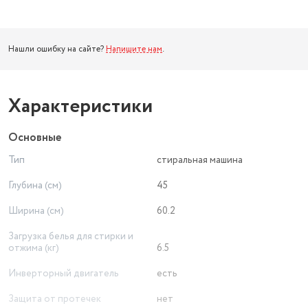
Нашли ошибку на сайте?
Напишите нам
.
Характеристики
Основные
Тип
стиральная машина
Глубина (см)
45
Ширина (см)
60.2
Загрузка белья для стирки и
отжима (кг)
6.5
Инверторный двигатель
есть
Защита от протечек
нет