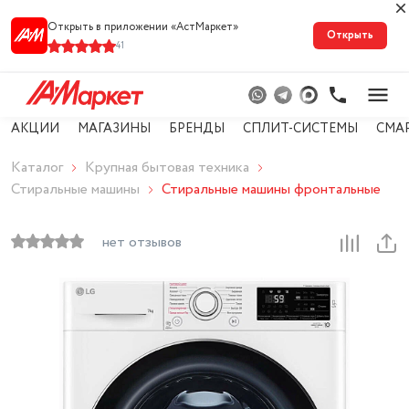
Открыть в приложении «АстМарке‪т‬»
Открыть
41
АКЦИИ
МАГАЗИНЫ
БРЕНДЫ
СПЛИТ-СИСТЕМЫ
СМА
Каталог
Крупная бытовая техника
Стиральные машины
Стиральные машины фронтальные
нет отзывов