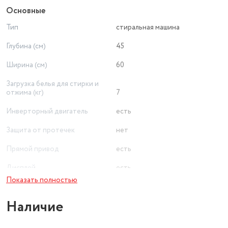
Основные
Тип
стиральная машина
Глубина (см)
45
Ширина (см)
60
Загрузка белья для стирки и
отжима (кг)
7
Инверторный двигатель
есть
Защита от протечек
нет
Прямой привод
есть
Дисплей
есть
Показать полностью
Дозагрузка белья
нет
Наличие
Обработка паром
нет
Цвет товара
белый