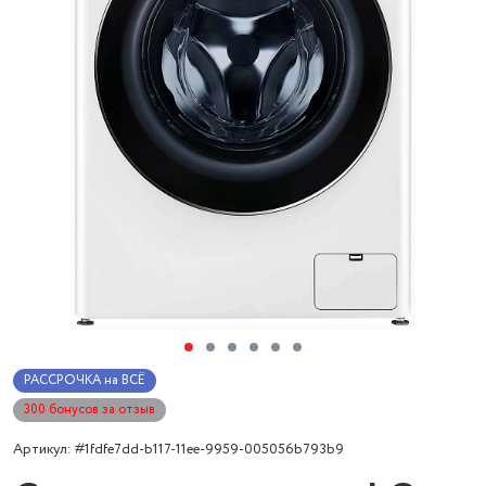
РАССРОЧКА на ВСЁ
300 бонусов за отзыв
Артикул: #1fdfe7dd-b117-11ee-9959-005056b793b9