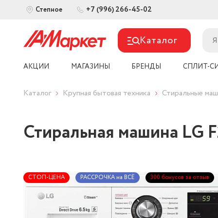
+7 (996) 266-45-02
Степное
Каталог
АКЦИИ
МАГАЗИНЫ
БРЕНДЫ
СПЛИТ-С
Каталог
Крупная бытовая техника
Стиральные ма
Стиральная машина LG
СТОП-ЦЕНА
РАССРОЧКА на ВСЁ
300 бонусов за отзыв