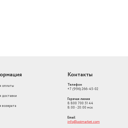
Функциональные особенности
Звуковой сигнал
й
Тип управления
Электронное
Высота, см
85
Загрузка белья для стирки (кг)
6.5
Высота товара в упаковке, в
метрах
0.89
Ширина товара в упаковке, в
метрах
0.66
ормация
Контакты
Длина товара в упаковке, в
метрах
0.54
укция,
Телефон
я оплаты
+7 (996) 266-45-02
Скорость вращения при отжиме
до 1200 об/мин
я доставки
Горячая линия
Материал бака
Пластик
8 800 700 51 44
я возврата
8:00 - 20:00 мск
Класс стирки
A
Email
info@astmarket.com