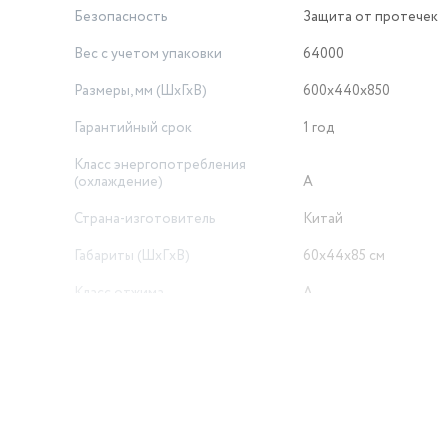
Безопасность
Защита от протечек
Вес с учетом упаковки
64000
Размеры, мм (ШхГхВ)
600х440х850
Гарантийный срок
1 год
Класс энергопотребления
(охлаждение)
A
Страна-изготовитель
Китай
Габариты (ШxГxВ)
60х44х85 см
Класс отжима
A
Вес товара в упаковке, (кг)
60
Сушка
Без сушки
Объем товара в упаковке, в
литрах
317.196