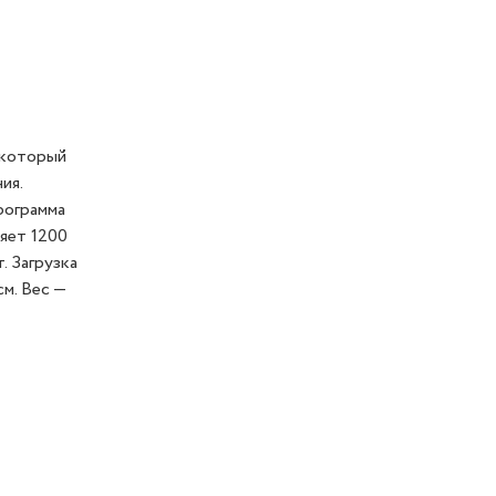
 который
ия.
рограмма
яет 1200
. Загрузка
м. Вес —