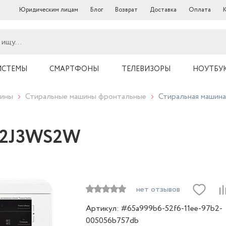
Юридическим лицам
Блог
Возврат
Доставка
Оплата
ИСТЕМЫ
СМАРТФОНЫ
ТЕЛЕВИЗОРЫ
НОУТБУ
шины
Стиральные машины фронтальные
Стиральная маши
 F2J3WS2W
нет отзывов
Артикул: #65a999b6-52f6-11ee-97b2-
005056b757db