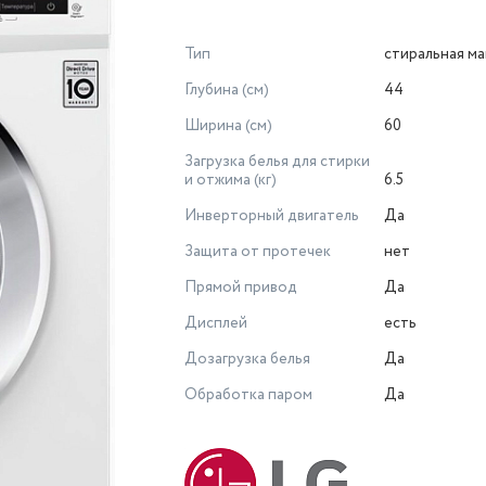
Тип
стиральная м
Глубина (см)
44
Ширина (см)
60
Загрузка белья для стирки
и отжима (кг)
6.5
Инверторный двигатель
Да
Защита от протечек
нет
Прямой привод
Да
Дисплей
есть
Дозагрузка белья
Да
Обработка паром
Да