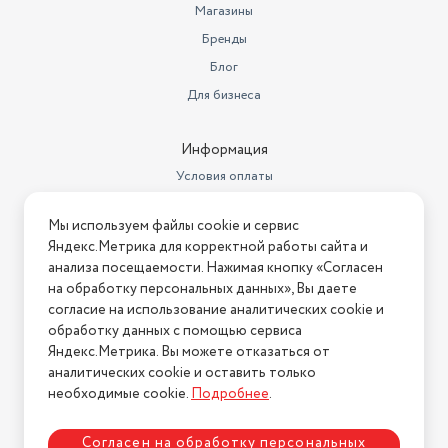
Автоматическая дозировка
Магазины
моющего средства
нет
Бренды
Вес (кг)
59
Блог
Пузырьковая стирка
есть
Для бизнеса
Габариты упаковки WB
СГТ
Информация
Длина товара в упаковке, в
Условия оплаты
метрах
0.54
Условия доставки
Ширина товара в упаковке, в
Мы используем файлы cookie и сервис
Условия возврата
метрах
0.65
Яндекс.Метрика для корректной работы сайта и
Нашли ошибку на сайте?
Напишите нам
.
анализа посещаемости. Нажимая кнопку «Согласен
Высота товара в упаковке, в
на обработку персональных данных», Вы даете
метрах
0.95
2026 © Интернет-магазин "АстМаркет". У нас есть всё!
согласие на использование аналитических cookie и
Объем товара в упаковке, в
обработку данных с помощью сервиса
литрах
333.45
Яндекс.Метрика. Вы можете отказаться от
аналитических cookie и оставить только
Политика конфиденциальности
Тип управления
Электронное
необходимые cookie.
Подробнее
.
Высота, см
85
Согласен на обработку персональных