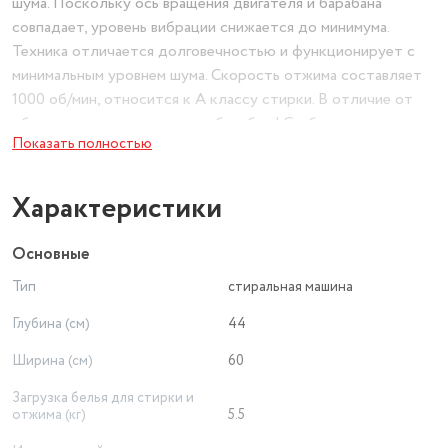
шума. Поскольку ось вращения двигателя и барабана
совпадает, уровень вибрации снижается до минимума.
Техника отличается долговечностью и функционирует с
минимальным уровнем шума. Скорость отжима составляет
1000 об/мин, относится к А классу стирки. В отличие от
обычных стиральных машин, барабан LG обладает широким
Показать полностью
набором вариантов вращения, максимально адаптированных
к различным типам ткани и степени загрязнения белья.
Функция мобильной диагностики SmartDiagnosis позволяет
Характеристики
сократить время и сэкономить деньги в случае
возникновения неполадок. Вы можете передать данные для
Основные
определения проблемы в центр технической поддержки
Тип
стиральная машина
посредством телефона.
Глубина (см)
44
Ширина (см)
60
Загрузка белья для стирки и
отжима (кг)
5.5