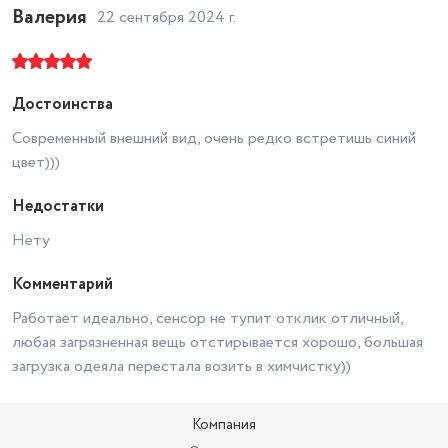
Валерия
22 сентября 2024 г.
Тип загрузки
фронтальная
Расход воды за стирку
55 л
Уровень шума при отжиме
75 дБ
Достоинства
Уровень шума при стирке
60 дБ
Современный внешний вид, очень редко встретишь синий
цвет)))
Максимальное время отсрочки
старта
19 часов
Недостатки
Количество программ
14
Нету
Наличие дисплея
Да
Комментарий
Количество программ стирки
14
Работает идеально, сенсор не тупит отклик отличный,
Бренд
JACOO
любая загрязненная вещь отстирывается хорошо, большая
загрузка одеяла перестала возить в химчистку))
1. Стиральная машина - 1 шт., 2.
Заливной шланг - 1 шт., 3.
Держатель шланга - 1шт., 4.
Комплектация
Уплотнители
Компания