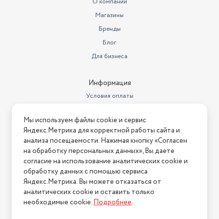
О компании
Максимальная скорость
отжима
1400
Магазины
Бренды
Безопасность
Защита от детей
Блог
Вес с учетом упаковки
71000
Для бизнеса
Размеры, мм (ШхГхВ)
595х600х850
Информация
Гарантийный срок
1 год
Условия оплаты
Страна-изготовитель
Китай
Условия доставки
Мы используем файлы cookie и сервис
Класс энергопотребления
A+++
Условия возврата
Яндекс.Метрика для корректной работы сайта и
Нашли ошибку на сайте?
Напишите нам
.
Габариты (ШxГxВ)
59.5х60х85 см
анализа посещаемости. Нажимая кнопку «Согласен
на обработку персональных данных», Вы даете
2026 © Интернет-магазин "АстМаркет". У нас есть всё!
Объем барабана
58 л
согласие на использование аналитических cookie и
обработку данных с помощью сервиса
Класс отжима
В
Яндекс.Метрика. Вы можете отказаться от
аналитических cookie и оставить только
Вес в транспортной упаковке
Политика конфиденциальности
64 кг
необходимые cookie.
Подробнее
.
Габариты с упаковкой (ШхГхВ)
61х62х88 см