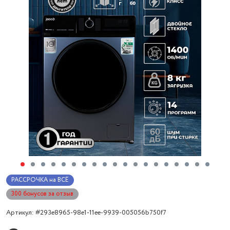
РАССРОЧКА на ВСЁ
300 бонусов за отзыв
Артикул: #293e8965-98e1-11ee-9939-005056b750f7