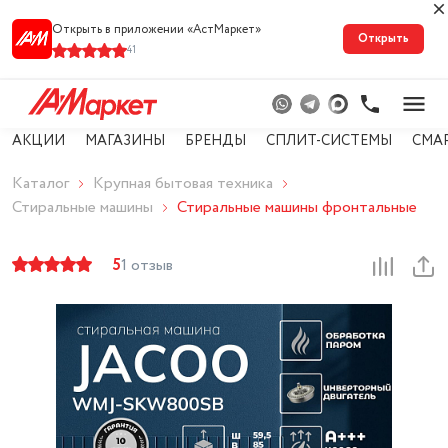
Открыть в приложении «АстМарке‪т‬»
Открыть
41
АКЦИИ
МАГАЗИНЫ
БРЕНДЫ
СПЛИТ-СИСТЕМЫ
СМА
Каталог
Крупная бытовая техника
Стиральные машины
Стиральные машины фронтальные
5
1 отзыв