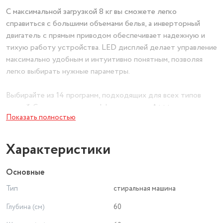
С максимальной загрузкой 8 кг вы сможете легко
справиться с большими объемами белья, а инверторный
двигатель с прямым приводом обеспечивает надежную и
тихую работу устройства. LED дисплей делает управление
максимально удобным и интуитивно понятным, позволяя
легко выбирать нужные параметры.
Выбирайте из 14 программ, подходящих для всех типов
тканей. С классом энергоэффективности А+++ вы не
Показать полностью
только заботитесь об экологии, но и значительно
экономите на электроэнергии, что делает эту стиральную
машину отличным выбором для современного потребителя.
Характеристики
Максимальное количество оборотов в 1400 позволяет
обеспечить высшее качество отжима, сохраняя при этом
Основные
ваши вещи в идеальном состоянии.
Тип
стиральная машина
Синяя шелковая поверхность придаст вашей прачечной
Глубина (см)
60
элегантности и уникальности. Позвольте себе