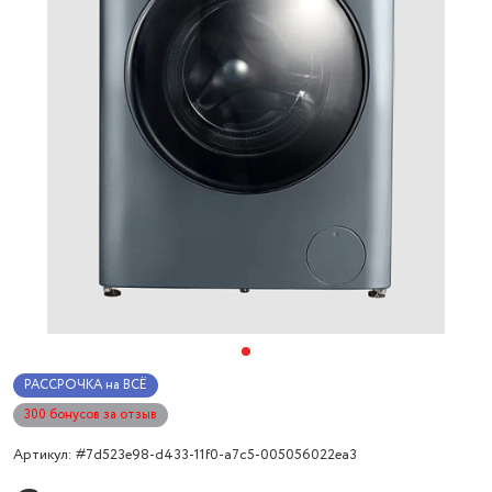
РАССРОЧКА на ВСЁ
300 бонусов за отзыв
Артикул: #7d523e98-d433-11f0-a7c5-005056022ea3