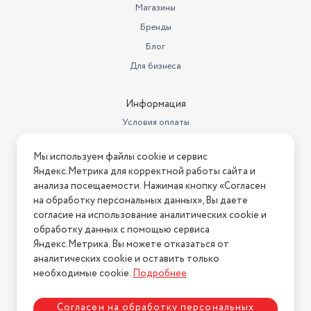
Магазины
Класс стирки
A
Бренды
Блог
Для бизнеса
Информация
Условия оплаты
Условия доставки
Мы используем файлы cookie и сервис
Условия возврата
Яндекс.Метрика для корректной работы сайта и
Нашли ошибку на сайте?
Напишите нам
.
анализа посещаемости. Нажимая кнопку «Согласен
на обработку персональных данных», Вы даете
2026 © Интернет-магазин "АстМаркет". У нас есть всё!
согласие на использование аналитических cookie и
обработку данных с помощью сервиса
Яндекс.Метрика. Вы можете отказаться от
аналитических cookie и оставить только
Политика конфиденциальности
необходимые cookie.
Подробнее
.
Согласен на обработку персональных