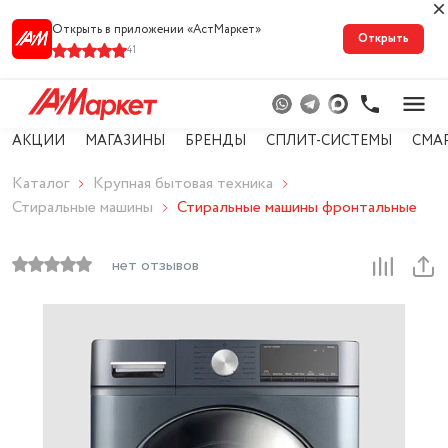
Открыть в приложении «АстМарке‪т‬»
Открыть
41
АКЦИИ
МАГАЗИНЫ
БРЕНДЫ
СПЛИТ-СИСТЕМЫ
СМА
Каталог
Крупная бытовая техника
Стиральные машины
Стиральные машины фронтальные
нет отзывов