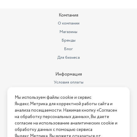
Расход воды за стирку
52
Компания
Управление со смартфона
нет
О компании
Уровень шума при стирке
60
Магазины
Максимальное время отсрочки
Бренды
старта
24 часа
Блог
Уровень шума при отжиме
76 дБ
Для бизнеса
Защита от детей
есть
Информация
Габариты (ШxГxВ)
59.5х41.4х85 см
Условия оплаты
Класс отжима
класс C
Условия доставки
Мы используем файлы cookie и сервис
Условия возврата
Вес в транспортной упаковке
61 кг
Яндекс.Метрика для корректной работы сайта и
Нашли ошибку на сайте?
Напишите нам
.
анализа посещаемости. Нажимая кнопку «Согласен
Габариты с упаковкой (ШхГхВ)
60х42х86 см
на обработку персональных данных», Вы даете
2026 © Интернет-магазин "АстМаркет". У нас есть всё!
согласие на использование аналитических cookie и
Вес товара в упаковке, (кг)
54.2
обработку данных с помощью сервиса
Дата окончания действия
Яндекс.Метрика. Вы можете отказаться от