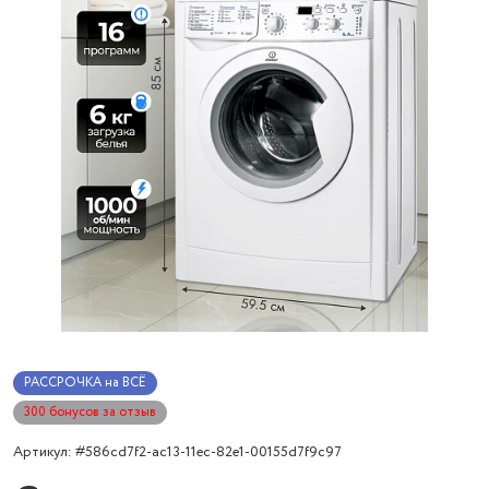
РАССРОЧКА на ВСЁ
300 бонусов за отзыв
Артикул: #586cd7f2-ac13-11ec-82e1-00155d7f9c97