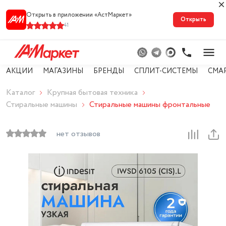
Открыть в приложении «АстМарке‪т‬»
Открыть
41
АКЦИИ
МАГАЗИНЫ
БРЕНДЫ
СПЛИТ-СИСТЕМЫ
СМА
Каталог
Крупная бытовая техника
Стиральные машины
Стиральные машины фронтальные
нет отзывов