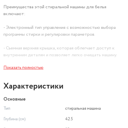
Преимущества этой стиральной машины для белья
включают:
- Электронный тип управления с возможностью выбора
программы стирки и регулировки параметров.
- Съемная верхняя крышка, которая облегчает доступ к
внутренним деталям и позволяет легко очищать машину.
Показать полностью
- 16 программ стирки, включая быструю стирку и удаление
пятен.
Характеристики
- Контроль баланса и функции выбора скорости отжима и
отложенного старта.
Основные
Тип
стиральная машина
- Экономичный класс энергопотребления А, что позволяет
снизить затраты на электричество.
Глубина (см)
42.5